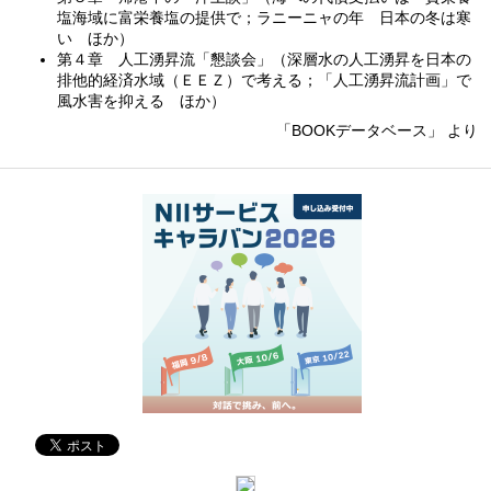
塩海域に富栄養塩の提供で；ラニーニャの年 日本の冬は寒
い ほか）
第４章 人工湧昇流「懇談会」（深層水の人工湧昇を日本の
排他的経済水域（ＥＥＺ）で考える；「人工湧昇流計画」で
風水害を抑える ほか）
「BOOKデータベース」 より