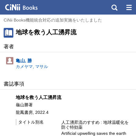
CiNii Books機能統合対応の追加実施をいたしました
地球を救う人工湧昇流
著者
亀山, 勝
カメヤマ, マサル
書誌事項
地球を救う人工湧昇流
龜山勝著
龍鳳書房, 2022.4
タイトル別名
人工湧昇流のすすめ : 地球温暖化を
防ぐ特効薬
Artificial upwelling saves the earth