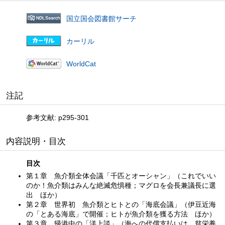
国立国会図書館サーチ
カーリル
WorldCat
注記
参考文献: p295-301
内容説明・目次
目次
第１章 魚介類全体会議「千匹とオーシャン」（これでいい
のか！魚介類はみんな絶滅危惧種；マグロを会長兼議長に選
出 ほか）
第２章 世界初 魚介類とヒトとの「海底会議」（伊豆近海
の「とある海底」で開催；ヒトが魚介類を獲る方法 ほか）
第３章 帰港中の「洋上談」（海への代償支払いは 貧栄養