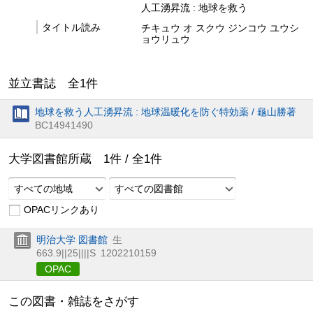
人工湧昇流 : 地球を救う
タイトル読み
チキュウ オ スクウ ジンコウ ユウシ
ョウリュウ
並立書誌 全
1
件
地球を救う人工湧昇流 : 地球温暖化を防ぐ特効薬 / 龜山勝著
BC14941490
大学図書館所蔵
1
件 /
全
1
件
すべての地域
すべての図書館
OPACリンクあり
明治大学 図書館
生
663.9||25||||S
1202210159
OPAC
この図書・雑誌をさがす