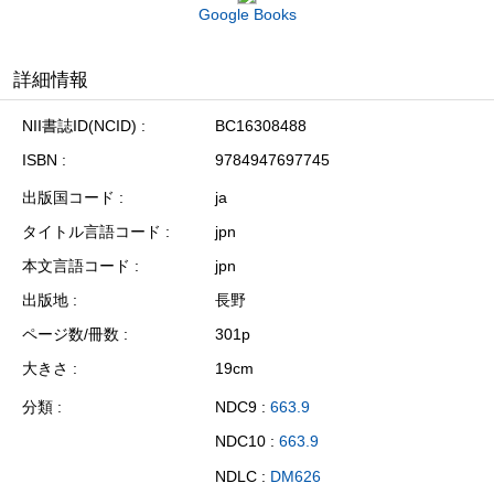
Google Books
詳細情報
NII書誌ID(NCID)
BC16308488
ISBN
9784947697745
出版国コード
ja
タイトル言語コード
jpn
本文言語コード
jpn
出版地
長野
ページ数/冊数
301p
大きさ
19cm
分類
NDC9 :
663.9
NDC10 :
663.9
NDLC :
DM626