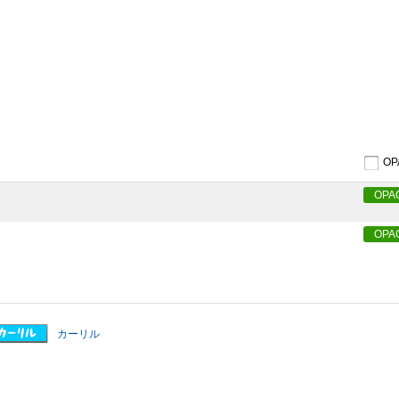
O
OPA
OPA
カーリル