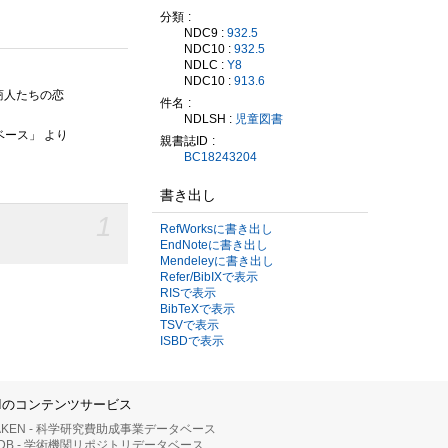
分類
NDC9 :
932.5
NDC10 :
932.5
NDLC :
Y8
NDC10 :
913.6
商人たちの恋
件名
NDLSH :
児童図書
ベース」 より
親書誌ID
BC18243204
書き出し
1
RefWorksに書き出し
EndNoteに書き出し
Mendeleyに書き出し
Refer/BibIXで表示
RISで表示
BibTeXで表示
TSVで表示
ISBDで表示
IIのコンテンツサービス
AKEN - 科学研究費助成事業データベース
RDB - 学術機関リポジトリデータベース