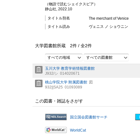
（物語で読むシェイクスピア）
静山社, 2022.10
タイトル別名
The merchant of Venice
タイトル読み
ヴェニス ノ ショウニン
大学図書館所蔵
2
件 /
全
2
件
すべての地域
すべての図書館
玉川大学 教育学術情報図書館
J932/シ
014020671
桃山学院大学 附属図書館
図
932||SA25
01093089
この図書・雑誌をさがす
国立国会図書館サーチ
WorldCat