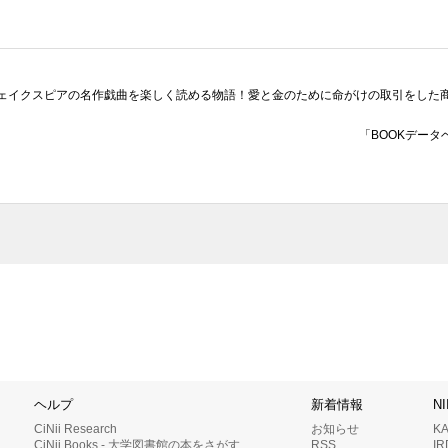
ェイクスピアの名作戯曲を楽しく読める物語！愛と金のために命がけの取引をした
「BOOKデータ
ヘルプ
新着情報
N
CiNii Research
お知らせ
K
CiNii Books - 大学図書館の本をさがす
RSS
I