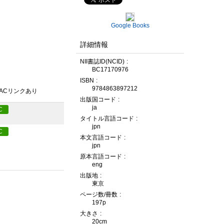
Google Books
詳細情報
NII書誌ID(NCID)
BC17170976
ISBN
9784863897212
PACリンクあり
出版国コード
ja
C
タイトル言語コード
jpn
C
本文言語コード
jpn
原本言語コード
eng
出版地
東京
ページ数/冊数
197p
大きさ
20cm