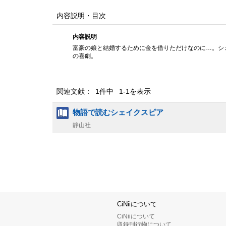
内容説明・目次
内容説明
富豪の娘と結婚するために金を借りただけなのに…。シ
の喜劇。
関連文献： 1件中 1-1を表示
物語で読むシェイクスピア
静山社
CiNiiについて
CiNiiについて
収録刊行物について