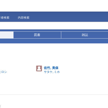
著者検索
内容検索
図書
雑誌
佐竹, 美保
ヒロシ
サタケ, ミホ
絵