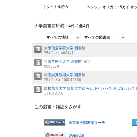
タイトル読み
ヘンシン オリガミ : 5カイ オ
大学図書館所蔵
4
件 /
全
4
件
すべての地域
すべての図書館
大阪信愛学院大学 図書館
754.9||ヘ
400441
大阪常磐会大学 図書館
短大
0095678
埼玉純真短期大学 図書館
754.9||Ko
100012168
島根県立大学 短期大学部 松江キャンパス おはなしレス
111612156
この図書・雑誌をさがす
国立国会図書館サーチ
WorldCat