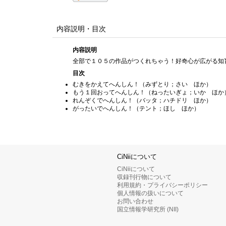
内容説明・目次
内容説明
全部で１０５の作品がつくれちゃう！好奇心が広がる知
目次
むきをかえてへんしん！（みずとり；さい ほか）
もう１回おってへんしん！（ねったいぎょ；いか ほか
れんぞくでへんしん！（バッタ；ハチドリ ほか）
がったいでへんしん！（テント；ほし ほか）
CiNiiについて
CiNiiについて
収録刊行物について
利用規約・プライバシーポリシー
個人情報の扱いについて
お問い合わせ
国立情報学研究所 (NII)