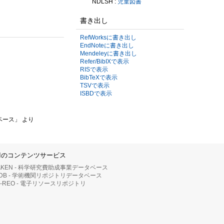
NDLSH :
児童図書
書き出し
RefWorksに書き出し
EndNoteに書き出し
Mendeleyに書き出し
Refer/BibIXで表示
RISで表示
BibTeXで表示
TSVで表示
ISBDで表示
ベース」 より
IIのコンテンツサービス
AKEN - 科学研究費助成事業データベース
RDB - 学術機関リポジトリデータベース
II-REO - 電子リソースリポジトリ