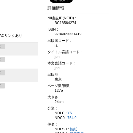
詳細情報
NII書誌ID(NCID)
BC18564274
ISBN
9784023331419
PACリンクあり
出版国コード
ja
C
タイトル言語コード
jpn
C
本文言語コード
jpn
C
出版地
東京
C
ページ数/冊数
127p
大きさ
24cm
分類
NDLC :
Y6
NDC9 :
754.9
件名
NDLSH :
折紙