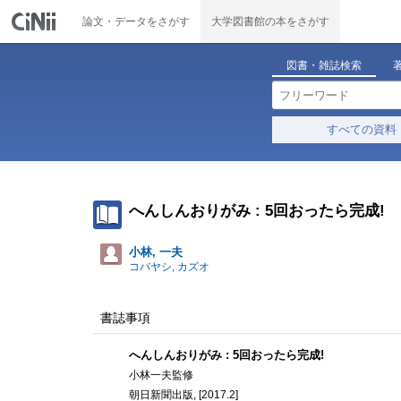
論文・データをさがす
大学図書館の本をさがす
図書・雑誌検索
すべての資料
へんしんおりがみ : 5回おったら完成!
小林, 一夫
コバヤシ, カズオ
書誌事項
へんしんおりがみ : 5回おったら完成!
小林一夫監修
朝日新聞出版, [2017.2]