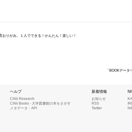
育おりがみ。１人でできる！かんたん！楽しい！
）
「BOOKデータ
ヘルプ
新着情報
N
CiNii Research
お知らせ
K
CiNii Books - 大学図書館の本をさがす
RSS
I
メタデータ・API
Twitter
N