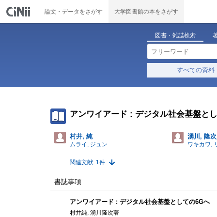
論文・データをさがす
大学図書館の本をさがす
図書・雑誌検索
すべての資料
アンワイアード : デジタル社会基盤とし
村井, 純
湧川, 隆次
ムライ, ジュン
ワキカワ,
関連文献: 1件
書誌事項
アンワイアード : デジタル社会基盤としての6Gへ
村井純, 湧川隆次著