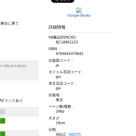
Google Books
を舞台に果て
詳細情報
NII書誌ID(NCID)
BC18861123
ISBN
9784844379942
出版国コード
ja
n eBook Library
タイトル言語コード
jpn
本文言語コード
jpn
出版地
東京
PACリンクあり
ページ数/冊数
246p
C
大きさ
C
19cm
分類
C
NDLC :
ND575