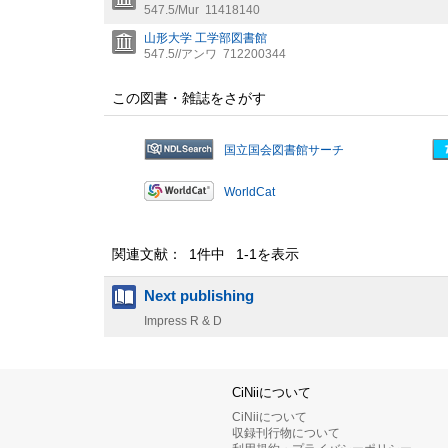
547.5/Mur
11418140
山形大学 工学部図書館
547.5//アンワ
712200344
この図書・雑誌をさがす
国立国会図書館サーチ
WorldCat
関連文献： 1件中 1-1を表示
Next publishing
Impress R & D
CiNiiについて
CiNiiについて
収録刊行物について