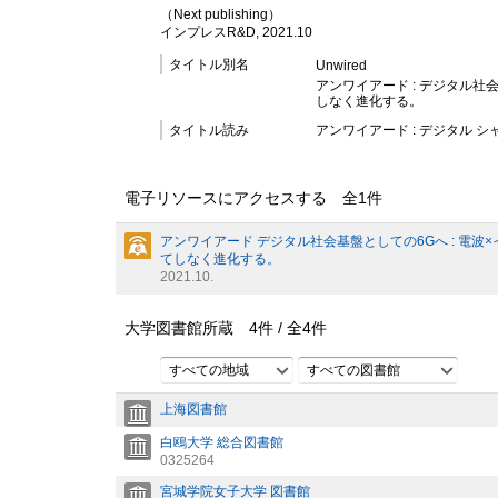
（Next publishing）
インプレスR&D, 2021.10
タイトル別名
Unwired
アンワイアード : デジタル社
しなく進化する。
タイトル読み
アンワイアード : デジタル シャ
電子リソースにアクセスする 全
1
件
アンワイアード デジタル社会基盤としての6Gへ : 電波
てしなく進化する。
2021.10.
大学図書館所蔵
4
件 /
全
4
件
すべての地域
すべての図書館
上海図書館
白鴎大学 総合図書館
0325264
宮城学院女子大学 図書館