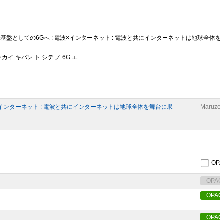
会基盤としての6Gへ : 電波×インターネット : 電波と共にインターネットは地球全体
カイ キバン ト シテ ノ 6G エ
×インターネット : 電波と共にインターネットは地球全体を舞台に果
Maruze
O
OPA
OPA
OPA