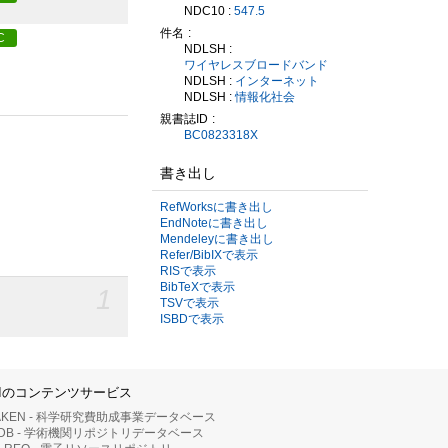
NDC10 :
547.5
件名
C
NDLSH :
ワイヤレスブロードバンド
NDLSH :
インターネット
NDLSH :
情報化社会
親書誌ID
BC0823318X
書き出し
RefWorksに書き出し
EndNoteに書き出し
Mendeleyに書き出し
Refer/BibIXで表示
RISで表示
BibTeXで表示
1
TSVで表示
ISBDで表示
IIのコンテンツサービス
AKEN - 科学研究費助成事業データベース
RDB - 学術機関リポジトリデータベース