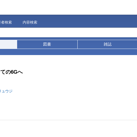
著者検索
内容検索
図書
雑誌
ての6Gへ
 リュウジ