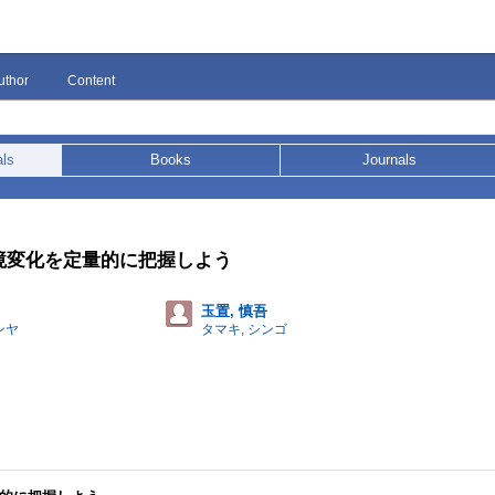
uthor
Content
als
Books
Journals
 環境変化を定量的に把握しよう
玉置, 慎吾
ンヤ
タマキ, シンゴ