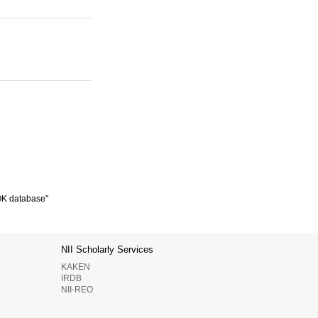
K database"
NII Scholarly Services
KAKEN
IRDB
NII-REO