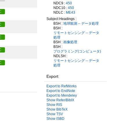
NDC9 :
450
NDC10 :
450
C
NDLC :
ME43
Subject Headings
BSH :
地球観測 -- データ処理
C
BSH :
リモートセンシング -- データ
C
処理
BSH :
画像処理
BSH :
C
プログラミング(コンピュータ)
NDLSH :
リモートセンシング -- データ
C
処理
Export
Export to RefWorks
Export to EndNote
Export to Mendeley
Show Refer/BibIX
Show RIS
Show BibTeX
Show TSV
Show ISBD