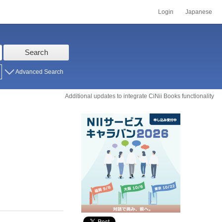
Login
Japanese
Search
Advanced Search
Additional updates to integrate CiNii Books functionality