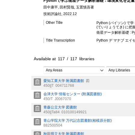
Pythonで学ぶ衛星データ解析基礎 : 環境変化を定
田中康平, 田村賢哉, 玉置慎吾著
技術評論社, 2022.12
Other Title
Python (パイソン) 
(ていりょうてき) に把握
衛星データ解析基礎 : Py
Title Transcription
Python デ マナブ 
Available at
117
/
117
libraries
Any Areas
Any Libraries
愛知工業大学 附属図書館
図
450||T
004711768
会津大学 情報センター (附属図書館)
450/T
J0067070
青森公立大学 図書館
450||Ta84
010100149921
青山学院大学 万代記念図書館(相模原分館)
882500504
秋田県立大学 附属図書館