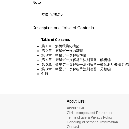
Note
監修: 宮﨑浩之
Description and Table of Contents
Table of Contents
第１章 解析環境の構築
第２章 衛星データの基礎
第３章 衛星データ解析準備
第４章 衛星データ解析手法別演習—解析編
第５章 衛星データ解析手法別演習—教師あり機械学習
第６章 衛星データ解析手法別演習—分類編
付録
About CiNii
About CiNii
CiNii Incorporated Databases
Terms of use & Privacy Policy
Handling of personal information
Contact