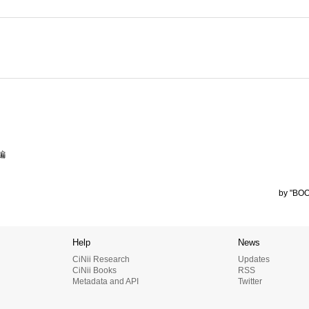
編
by "BOO
Help
News
CiNii Research
Updates
CiNii Books
RSS
Metadata and API
Twitter