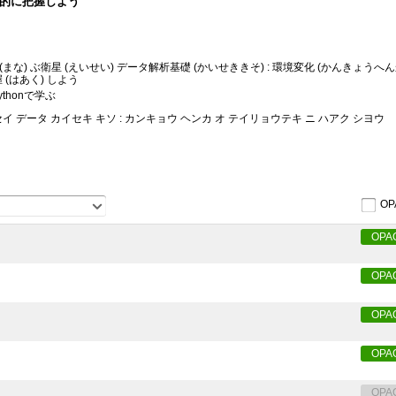
量的に把握しよう
で学 (まな) ぶ衛星 (えいせい) データ解析基礎 (かいせききそ) : 環境変化 (かんきょうへ
 (はあく) しよう
thonで学ぶ
エイセイ データ カイセキ キソ : カンキョウ ヘンカ オ テイリョウテキ ニ ハアク シヨウ
OP
OPA
OPA
OPA
OPA
OPA