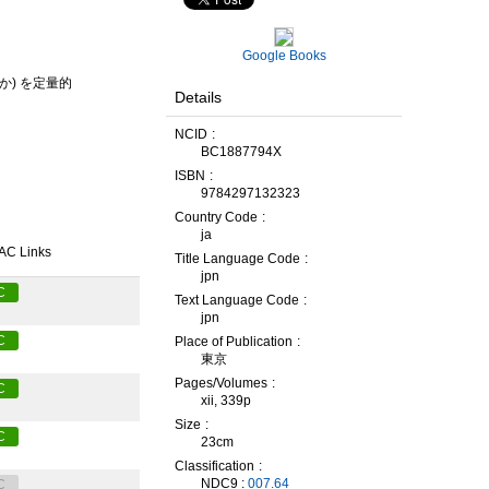
Google Books
んか) を定量的
Details
NCID
BC1887794X
ISBN
9784297132323
Country Code
ja
AC Links
Title Language Code
jpn
C
Text Language Code
jpn
C
Place of Publication
東京
Pages/Volumes
C
xii, 339p
Size
C
23cm
Classification
NDC9 :
007.64
C