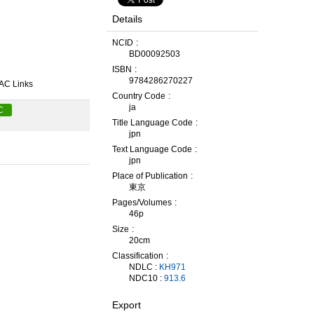
Details
NCID
BD00092503
ISBN
9784286270227
AC Links
Country Code
ja
C
Title Language Code
jpn
Text Language Code
jpn
Place of Publication
東京
Pages/Volumes
46p
Size
20cm
Classification
NDLC :
KH971
NDC10 :
913.6
Export