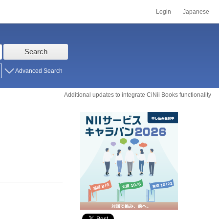
Login
Japanese
Search
Advanced Search
Additional updates to integrate CiNii Books functionality