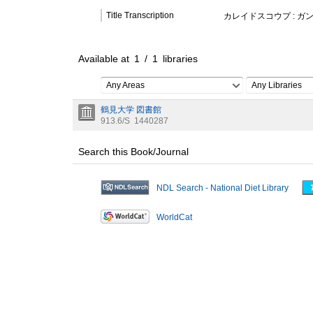
Title Transcription
カレイドスコウプ : ガ
Available at
1
/
1
libraries
Any Areas
Any Libraries
鶴見大学 図書館
913.6/S
1440287
Search this Book/Journal
NDL Search - National Diet Library
WorldCat