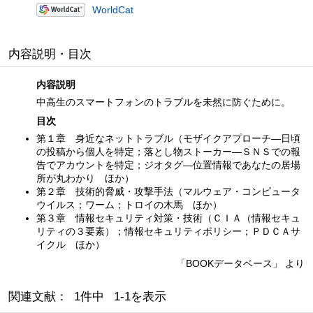
WorldCat
内容説明・目次
内容説明
中高生のスマートフォンのトラブルを未然に防ぐために。
目次
第１章 身近なネットトラブル（モザイクアプローチ—日頃
の投稿から個人を特定；落とし物ストーカー—ＳＮＳでの報
告でアカウントを特定；ジオタグ—位置情報であなたの居場
所が丸わかり ほか）
第２章 技術的脅威・攻撃手法（マルウェア・コンピュータ
ウイルス；ワーム；トロイの木馬 ほか）
第３章 情報セキュリティ対策・技術（ＣＩＡ（情報セキュ
リティの３要素）；情報セキュリティポリシー；ＰＤＣＡサ
イクル ほか）
「BOOKデータベース」 より
関連文献： 1件中 1-1を表示