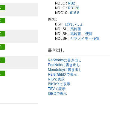
NDLC :
RB2
C
NDLC :
RB128
NDC10 :
616.8
件名
C
BSH :
ばれいしょ
NDLSH :
馬鈴薯
NDLSH :
馬鈴薯 -- 便覧
C
NDLSH :
ヤマノイモ -- 便覧
C
書き出し
RefWorksに書き出し
C
EndNoteに書き出し
Mendeleyに書き出し
C
Refer/BibIXで表示
RISで表示
BibTeXで表示
TSVで表示
ISBDで表示