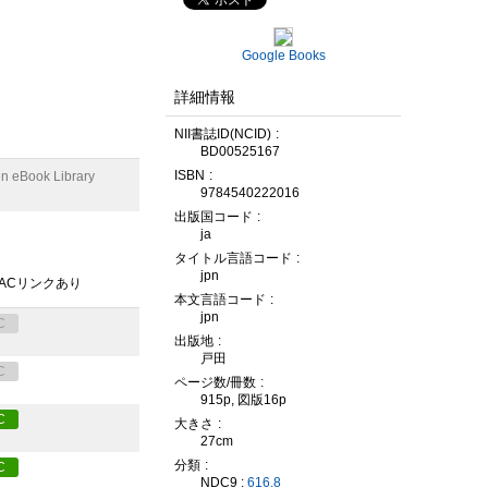
Google Books
詳細情報
NII書誌ID(NCID)
BD00525167
ISBN
n eBook Library
9784540222016
出版国コード
ja
タイトル言語コード
jpn
PACリンクあり
本文言語コード
jpn
C
出版地
戸田
C
ページ数/冊数
915p, 図版16p
C
大きさ
27cm
分類
C
NDC9 :
616.8