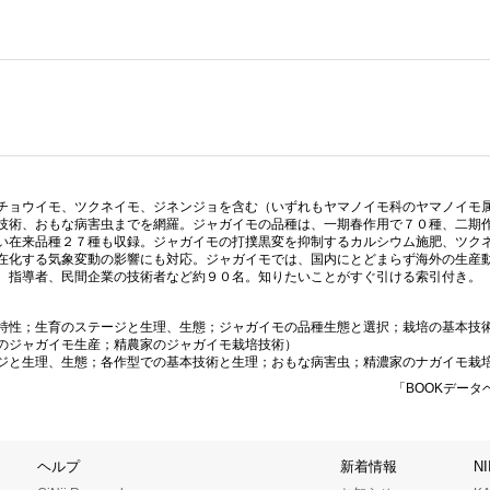
チョウイモ、ツクネイモ、ジネンジョを含む（いずれもヤマノイモ科のヤマノイモ
技術、おもな病害虫までを網羅。ジャガイモの品種は、一期春作用で７０種、二期
い在来品種２７種も収録。ジャガイモの打撲黒変を抑制するカルシウム施肥、ツク
在化する気象変動の影響にも対応。ジャガイモでは、国内にとどまらず海外の生産
、指導者、民間企業の技術者など約９０名。知りたいことがすぐ引ける索引付き。
特性；生育のステージと生理、生態；ジャガイモの品種生態と選択；栽培の基本技
のジャガイモ生産；精農家のジャガイモ栽培技術）
ジと生理、生態；各作型での基本技術と生理；おもな病害虫；精濃家のナガイモ栽
「BOOKデータ
ヘルプ
新着情報
N