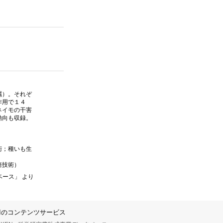
属）。それぞ
作用で１４
ネイモの干害
動向も収録。
術；種いも生
培技術）
ベース」 より
IIのコンテンツサービス