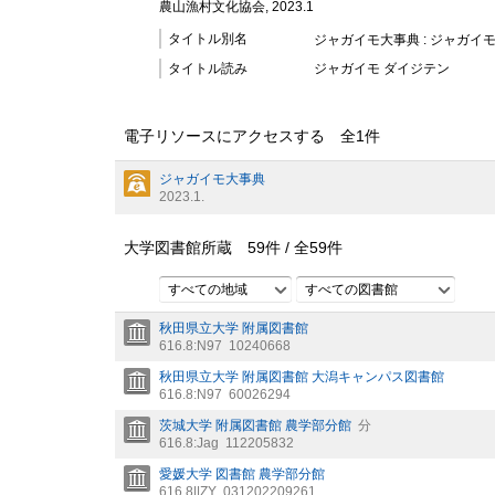
農山漁村文化協会, 2023.1
タイトル別名
ジャガイモ大事典 : ジャガイ
タイトル読み
ジャガイモ ダイジテン
電子リソースにアクセスする 全
1
件
ジャガイモ大事典
2023.1.
大学図書館所蔵
59
件 /
全
59
件
すべての地域
すべての図書館
秋田県立大学 附属図書館
616.8:N97
10240668
秋田県立大学 附属図書館 大潟キャンパス図書館
616.8:N97
60026294
茨城大学 附属図書館 農学部分館
分
616.8:Jag
112205832
愛媛大学 図書館 農学部分館
616.8||ZY
031202209261