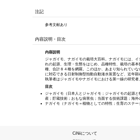
注記
参考文献あり
内容説明・目次
内容説明
ジャガイモ、ナガイモの栽培大百科。ナガイモには、イ
れの起源、生理・生態をはじめ、品種特性、栽培の基本
種、合計８４種を網羅。このほか、あまり知られていな
に対応できる日射制御型拍動自動潅水装置など、近年顕
執筆者はジャガイモやナガイモにおける第一線の研究者
目次
ジャガイモ（日本人とジャガイモ；ジャガイモの起源と
産；貯蔵技術；おもな病害虫；当面する技術課題；海外
ナガイモ（ナガイモ＝植物としての特性；生育のステー
CiNiiについて