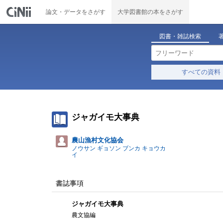
論文・データをさがす
大学図書館の本をさがす
図書・雑誌検索
すべての資料
ジャガイモ大事典
農山漁村文化協会
ノウサン ギョソン ブンカ キョウカ
イ
書誌事項
ジャガイモ大事典
農文協編