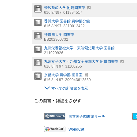
帯広畜産大学 附属図書館
図
616.8/N97
011994517
香川大学 図書館 農学部分館
616.8/N97
3310012422
神奈川大学 図書館
BB202300732
九州栄養福祉大学・東筑紫短期大学 図書館
211029926
九州女子大学・九州女子短期大学 附属図書館
図
616.8||N 97
31100255
京都大学 農学部 図書室
図
616.8||N 97
200043612539
すべての所蔵館を表示
この図書・雑誌をさがす
国立国会図書館サーチ
WorldCat