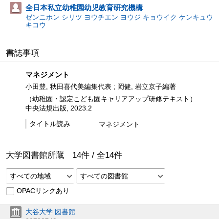
全日本私立幼稚園幼児教育研究機構
ゼンニホン シリツ ヨウチエン ヨウジ キョウイク ケンキュウ
キコウ
書誌事項
マネジメント
小田豊, 秋田喜代美編集代表 ; 岡健, 岩立京子編著
（幼稚園・認定こども園キャリアアップ研修テキスト）
中央法規出版, 2023.2
タイトル読み
マネジメント
大学図書館所蔵
14
件 /
全
14
件
すべての地域
すべての図書館
OPACリンクあり
大谷大学 図書館