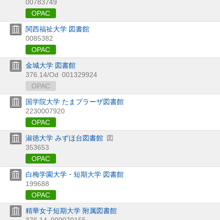
00783749
OPAC
関西福祉大学 図書館
0085382
OPAC
金城大学 図書館
376.14/Od
001329924
OPAC
国学院大学 たまプラーザ図書館
2230007920
OPAC
淑徳大学 みずほ台図書館
図
353653
OPAC
白梅学園大学・短期大学 図書館
199688
OPAC
精華女子短期大学 附属図書館
376.14
000070155