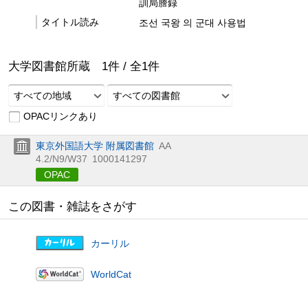
訓局謄録
タイトル読み
조선 국왕 의 군대 사용법
大学図書館所蔵
1
件 /
全
1
件
すべての地域
すべての図書館
OPACリンクあり
東京外国語大学 附属図書館
AA
4.2/N9/W37
1000141297
OPAC
この図書・雑誌をさがす
カーリル
WorldCat