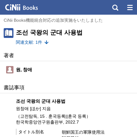
CiNii Books機能統合対応の追加実施をいたしました
조선 국왕의 군대 사용법
関連文献: 1件
著者
원, 창애
書誌事項
조선 국왕의 군대 사용법
원창애 [ほか] 지음
（고전탐독, 15 . 훈국등록||훈국 등록）
한국학중앙연구원출판부, 2022.7
タイトル別名
朝鮮国王の軍隊使用法