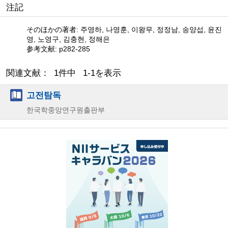
注記
そのほかの著者: 주영하, 나영훈, 이왕무, 정정남, 송양섭, 윤진
영, 노영구, 김충현, 정해은
参考文献: p282-285
関連文献： 1件中 1-1を表示
고전탐독
한국학중앙연구원출판부