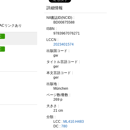
詳細情報
NII書誌ID(NCID)
BD00875588
PACリンクあり
ISBN
9783967076271
C
LCCN
2023401574
C
出版国コード
gw
タイトル言語コード
ger
本文言語コード
ger
出版地
München
ページ数/冊数
269 p
大きさ
21 cm
分類
LCC :
ML410.H483
DC :
780