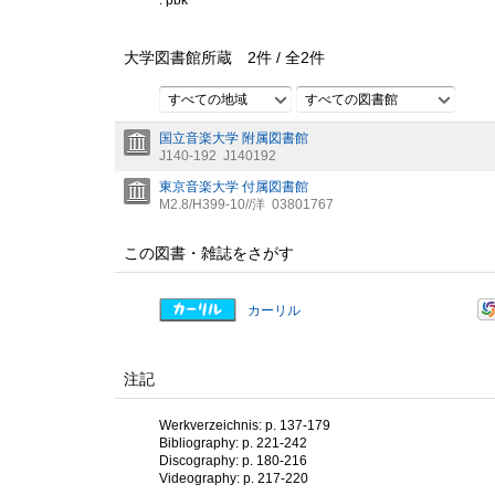
: pbk
大学図書館所蔵
2
件 /
全
2
件
すべての地域
すべての図書館
国立音楽大学 附属図書館
J140-192
J140192
東京音楽大学 付属図書館
M2.8/H399-10//洋
03801767
この図書・雑誌をさがす
カーリル
注記
Werkverzeichnis: p. 137-179
Bibliography: p. 221-242
Discography: p. 180-216
Videography: p. 217-220