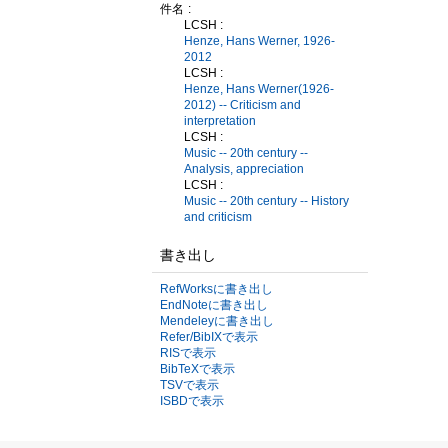
件名
LCSH :
Henze, Hans Werner, 1926-
2012
LCSH :
Henze, Hans Werner(1926-
2012) -- Criticism and
interpretation
LCSH :
Music -- 20th century --
Analysis, appreciation
LCSH :
Music -- 20th century -- History
and criticism
書き出し
RefWorksに書き出し
EndNoteに書き出し
Mendeleyに書き出し
Refer/BibIXで表示
RISで表示
BibTeXで表示
TSVで表示
ISBDで表示