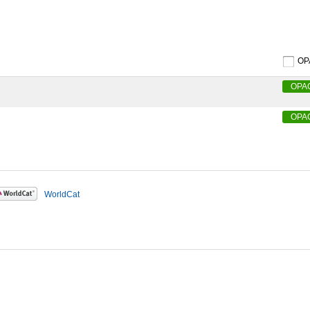
O
OPA
OPA
WorldCat