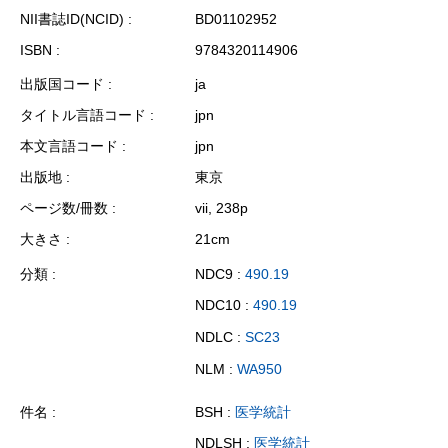
NII書誌ID(NCID)
BD01102952
ISBN
9784320114906
出版国コード
ja
タイトル言語コード
jpn
本文言語コード
jpn
出版地
東京
ページ数/冊数
vii, 238p
大きさ
21cm
分類
NDC9 :
490.19
NDC10 :
490.19
NDLC :
SC23
NLM :
WA950
件名
BSH :
医学統計
NDLSH :
医学統計