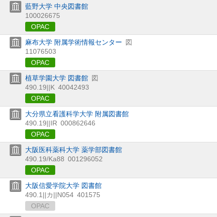
藍野大学 中央図書館
100026675
OPAC
麻布大学 附属学術情報センター
図
11076503
OPAC
植草学園大学 図書館
図
490.19||K
40042493
OPAC
大分県立看護科学大学 附属図書館
490.19||IR
000862646
OPAC
大阪医科薬科大学 薬学部図書館
490.19/Ka88
001296052
OPAC
大阪信愛学院大学 図書館
490.1||カ||N054
401575
OPAC