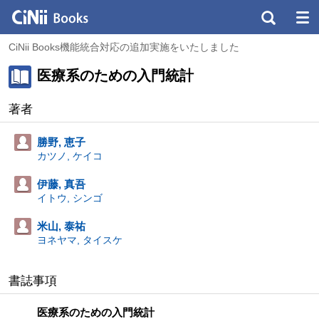
CiNii Books機能統合対応の追加実施をいたしました
医療系のための入門統計
著者
勝野, 恵子
カツノ, ケイコ
伊藤, 真吾
イトウ, シンゴ
米山, 泰祐
ヨネヤマ, タイスケ
書誌事項
医療系のための入門統計