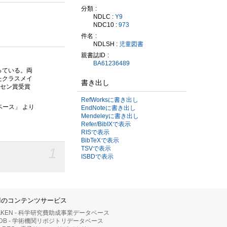
分類
NDLC :
Y9
NDC10 :
973
件名
NDLSH :
児童図書
親書誌ID
BA61236489
っている。両
たクラスメイ
書き出し
ルセン賞受賞
RefWorksに書き出し
ベース」 より
EndNoteに書き出し
Mendeleyに書き出し
Refer/BibIXで表示
RISで表示
BibTeXで表示
TSVで表示
1
ISBDで表示
IIのコンテンツサービス
AKEN - 科学研究費助成事業データベース
RDB - 学術機関リポジトリデータベース