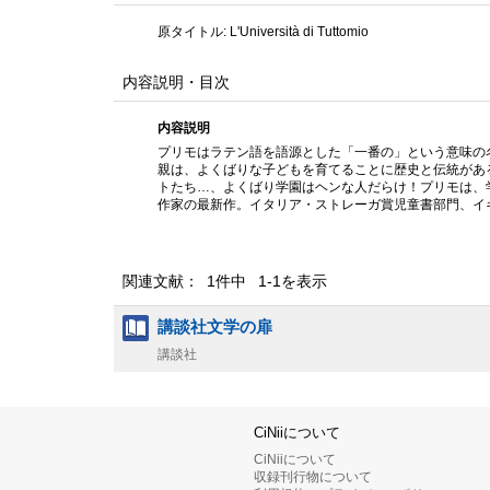
原タイトル: L'Università di Tuttomio
内容説明・目次
内容説明
プリモはラテン語を語源とした「一番の」という意味の
親は、よくばりな子どもを育てることに歴史と伝統があ
トたち…、よくばり学園はヘンな人だらけ！プリモは、
作家の最新作。イタリア・ストレーガ賞児童書部門、イ
関連文献： 1件中 1-1を表示
講談社文学の扉
講談社
CiNiiについて
CiNiiについて
収録刊行物について