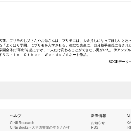
名前。プリモのお父さんやお母さんは、プリモには、大金持ちになってほしいと思
る「よくばり学園」にプリモを入学させる。強欲な先生に、自分勝手主義に毒され
学園全体に“革命”を起こすが、一人だけ変わることができない男がいた。伊アンデ
ギリス・Ｉｎ Ｏｔｈｅｒ Ｗｏｒｄｓノミネート作品。
「BOOKデータ
ヘルプ
新着情報
N
CiNii Research
お知らせ
K
CiNii Books - 大学図書館の本をさがす
RSS
I