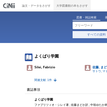
論文・データをさがす
大学図書館の本をさがす
図書・雑誌検索
すべての資料
よくばり学園
Silei, Fabrizio
佐藤, ま
サトウ, マ
関連文献: 1件
書誌事項
よくばり学園
ファブリツィオ・シレイ著 ; 佐藤まどか訳 ; 中垣ゆたか