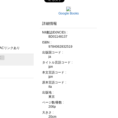
Google Books
詳細情報
NII書誌ID(NCID)
BD01148137
ISBN
9784062832519
PACリンクあり
出版国コード
ja
C
タイトル言語コード
jpn
本文言語コード
jpn
原本言語コード
ita
出版地
東京
ページ数/冊数
206p
大きさ
20cm