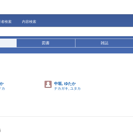
著者検索
内容検索
図書
雑誌
どか
中垣, ゆたか
ドカ
ナカガキ, ユタカ
画