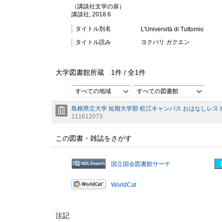
（講談社文学の扉）
講談社, 2018.6
タイトル別名
L'Università di Tuttomio
タイトル読み
ヨクバリ ガクエン
大学図書館所蔵
1
件 /
全
1
件
すべての地域
すべての図書館
島根県立大学 短期大学部 松江キャンパス おはなしレス
111612073
この図書・雑誌をさがす
国立国会図書館サーチ
WorldCat
注記