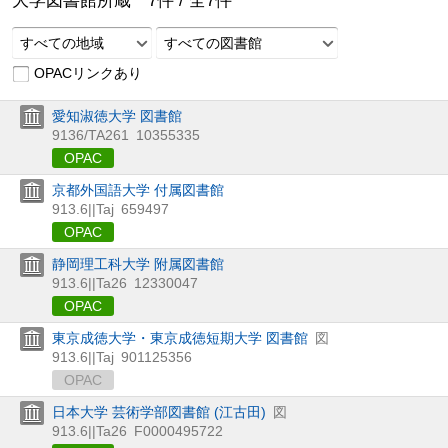
大学図書館所蔵
7
件 /
全
7
件
すべての地域
すべての図書館
OPACリンクあり
愛知淑徳大学 図書館
9136/TA261
10355335
OPAC
京都外国語大学 付属図書館
913.6||Taj
659497
OPAC
静岡理工科大学 附属図書館
913.6||Ta26
12330047
OPAC
東京成徳大学・東京成徳短期大学 図書館
図
913.6||Taj
901125356
OPAC
日本大学 芸術学部図書館 (江古田)
図
913.6||Ta26
F0000495722