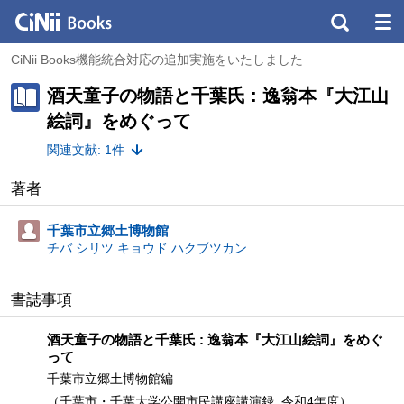
CiNii Books機能統合対応の追加実施をいたしました
酒天童子の物語と千葉氏 : 逸翁本『大江山
絵詞』をめぐって
関連文献: 1件
著者
千葉市立郷土博物館
チバ シリツ キョウド ハクブツカン
書誌事項
酒天童子の物語と千葉氏 : 逸翁本『大江山絵詞』をめぐ
って
千葉市立郷土博物館編
（千葉市・千葉大学公開市民講座講演録, 令和4年度）