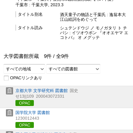
千葉市 : 千葉大学, 2023.3
タイトル別名
酒天童子の物語と千葉氏 : 逸翁本大
江山絵詞をめぐって
タイトル読み
シュテンドウジ ノ モノガタリ ト チ
バシ : イツオウボン 『オオエヤマ エ
コトバ』 オ メグッテ
大学図書館所蔵
9
件 /
全
9
件
すべての地域
すべての図書館
OPACリンクあり
京都大学 文学研究科 図書館
国史
せ13||109
200043072331
OPAC
国学院大学 図書館
1230012443
OPAC