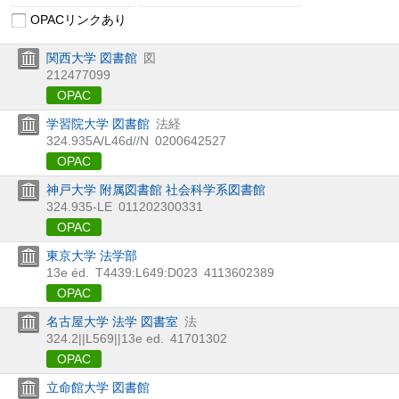
OPACリンクあり
関西大学 図書館
図
212477099
OPAC
学習院大学 図書館
法経
324.935A/L46d//N
0200642527
OPAC
神戸大学 附属図書館 社会科学系図書館
324.935-LE
011202300331
OPAC
東京大学 法学部
13e éd.
T4439:L649:D023
4113602389
OPAC
名古屋大学 法学 図書室
法
324.2||L569||13e ed.
41701302
OPAC
立命館大学 図書館