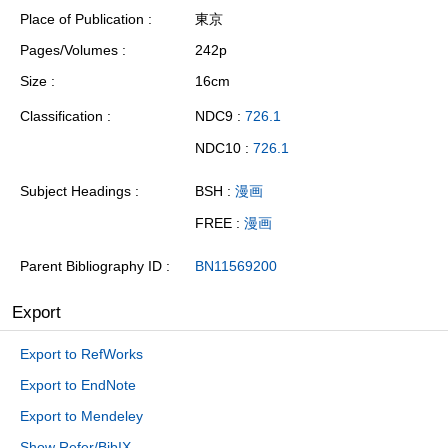
Place of Publication
東京
Pages/Volumes
242p
Size
16cm
Classification
NDC9 :
726.1
NDC10 :
726.1
Subject Headings
BSH :
漫画
FREE :
漫画
Parent Bibliography ID
BN11569200
Export
Export to RefWorks
Export to EndNote
Export to Mendeley
Show Refer/BibIX