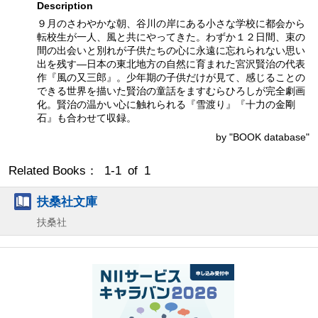
Description
９月のさわやかな朝、谷川の岸にある小さな学校に都会から
転校生が一人、風と共にやってきた。わずか１２日間、束の
間の出会いと別れが子供たちの心に永遠に忘れられない思い
出を残す―日本の東北地方の自然に育まれた宮沢賢治の代表
作『風の又三郎』。少年期の子供だけが見て、感じることの
できる世界を描いた賢治の童話をますむらひろしが完全劇画
化。賢治の温かい心に触れられる『雪渡り』『十力の金剛
石』も合わせて収録。
by "BOOK database"
Related Books： 1-1 of 1
扶桑社文庫
扶桑社