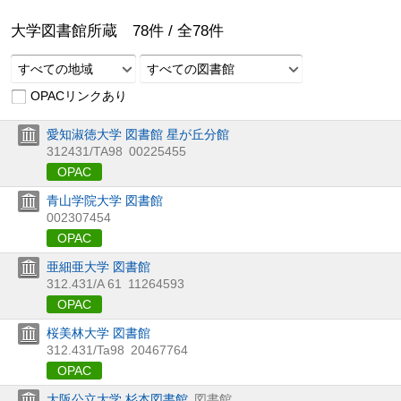
大学図書館所蔵
78
件 /
全
78
件
すべての地域
すべての図書館
OPACリンクあり
愛知淑徳大学 図書館 星が丘分館
312431/TA98
00225455
OPAC
青山学院大学 図書館
002307454
OPAC
亜細亜大学 図書館
312.431/A 61
11264593
OPAC
桜美林大学 図書館
312.431/Ta98
20467764
OPAC
大阪公立大学 杉本図書館
図書館