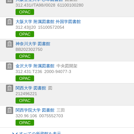
312.431//TA98//0028
61100100280
OPAC
大阪大学 附属図書館 外国学図書館
312.43||20
15100572054
OPAC
神奈川大学 図書館
BB202302750
OPAC
金沢大学 附属図書館
中央図開架
312.431:T236
2000-94077-3
OPAC
関西大学 図書館
図
212496221
OPAC
関西学院大学 図書館
三田
320.96:106
0075552703
OPAC
すべての所蔵館を表示