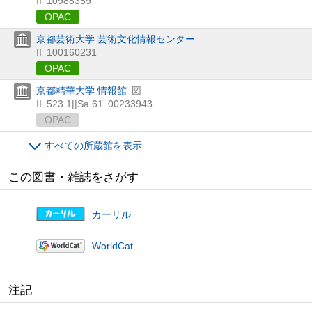
II
10988359
OPAC
京都芸術大学 芸術文化情報センター
II
100160231
OPAC
京都精華大学 情報館
図
II
523.1||Sa 61
00233943
OPAC
すべての所蔵館を表示
この図書・雑誌をさがす
カーリル
WorldCat
注記