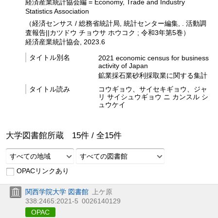
経済産業統計協会編 = Economy, Trade and Industry
Statistics Association
（経済センサス / 総務省統計局, 統計センター編集, . 活動調
査報告||カツドウ チョウサ ホウコク ; 令和3年第5巻）
経済産業統計協会, 2023.6
タイトル別名
2021 economic census for business
activity of Japan
鉱業採石業砂利採取業に関する集計
タイトル読み
コウギョウ、サイセキギョウ、ジャ
リ サイシュウギョウ ニ カンスル シ
ュウケイ
大学図書館所蔵
15
件 /
全
15
件
すべての地域
すべての図書館
OPACリンクあり
関西学院大学 図書館
上ケ原
338:2465:2021-5
0026140129
OPAC