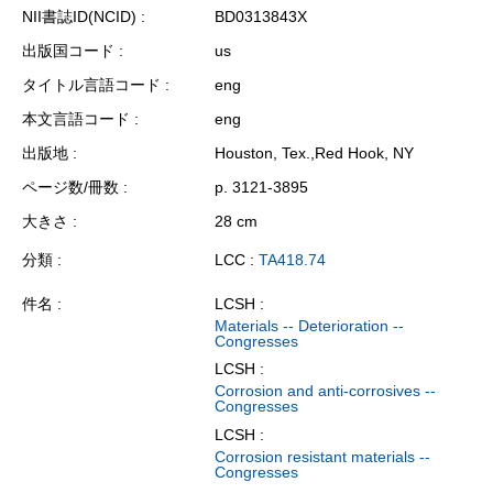
NII書誌ID(NCID)
BD0313843X
出版国コード
us
タイトル言語コード
eng
本文言語コード
eng
出版地
Houston, Tex.,Red Hook, NY
ページ数/冊数
p. 3121-3895
大きさ
28 cm
分類
LCC :
TA418.74
件名
LCSH :
Materials -- Deterioration --
Congresses
LCSH :
Corrosion and anti-corrosives --
Congresses
LCSH :
Corrosion resistant materials --
Congresses