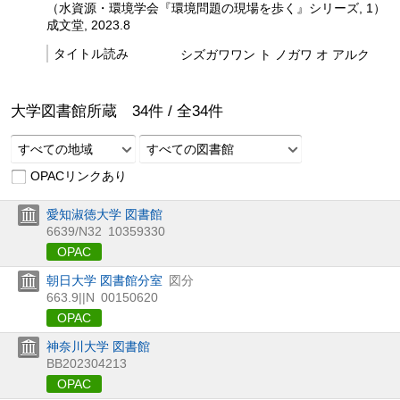
（水資源・環境学会『環境問題の現場を歩く』シリーズ, 1）
成文堂, 2023.8
タイトル読み
シズガワワン ト ノガワ オ アルク
大学図書館所蔵
34
件 /
全
34
件
すべての地域
すべての図書館
OPACリンクあり
愛知淑徳大学 図書館
6639/N32
10359330
OPAC
朝日大学 図書館分室
図分
663.9||N
00150620
OPAC
神奈川大学 図書館
BB202304213
OPAC