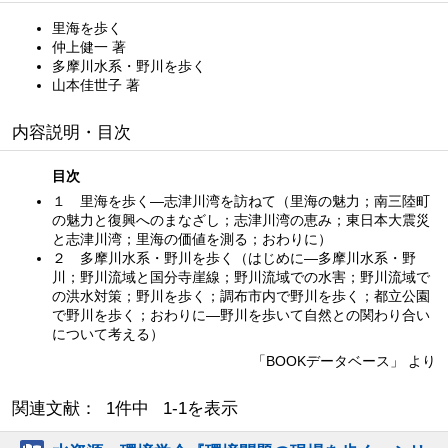
里海を歩く
仲上健一 著
多摩川水系・野川を歩く
山本佳世子 著
内容説明・目次
目次
１ 里海を歩く―志津川湾を訪ねて（里海の魅力；南三陸町
の魅力と復興へのまなざし；志津川湾の恵み；東日本大震災
と志津川湾；里海の価値を測る；おわりに）
２ 多摩川水系・野川を歩く（はじめに―多摩川水系・野
川；野川流域と国分寺崖線；野川流域での水害；野川流域で
の洪水対策；野川を歩く；調布市内で野川を歩く；都立公園
で野川を歩く；おわりに―野川を歩いて自然との関わり合い
について考える）
「BOOKデータベース」 より
関連文献： 1件中 1-1を表示