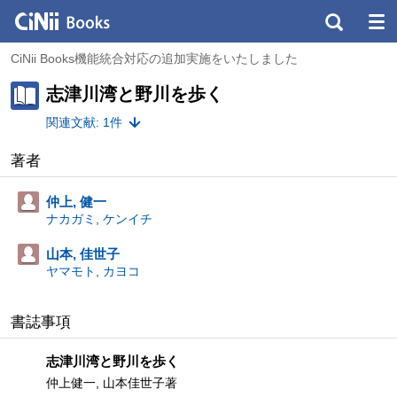
CiNii Books機能統合対応の追加実施をいたしました
志津川湾と野川を歩く
関連文献: 1件
著者
仲上, 健一
ナカガミ, ケンイチ
山本, 佳世子
ヤマモト, カヨコ
書誌事項
志津川湾と野川を歩く
仲上健一, 山本佳世子著