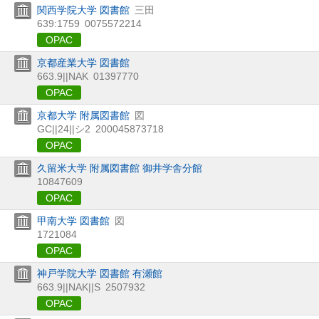
関西学院大学 図書館
三田
639:1759
0075572214
OPAC
京都産業大学 図書館
663.9||NAK
01397770
OPAC
京都大学 附属図書館
図
GC||24||シ2
200045873718
OPAC
久留米大学 附属図書館 御井学舎分館
10847609
OPAC
甲南大学 図書館
図
1721084
OPAC
神戸学院大学 図書館 有瀬館
663.9||NAK||S
2507932
OPAC