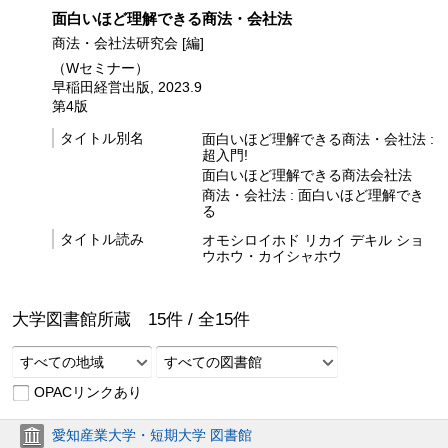
面白いほど理解できる商法・会社法
商法・会社法研究会 [編]
（Wセミナー）
早稲田経営出版, 2023.9
第4版
タイトル別名
面白いほど理解できる商法・会社法 :
超入門!
面白いほど理解できる商法会社法
商法・会社法 : 面白いほど理解でき
る
タイトル読み
オモシロイホド リカイ デキル ショ
ウホウ・カイシャホウ
大学図書館所蔵
15
件 /
全
15
件
すべての地域
すべての図書館
OPACリンクあり
愛知産業大学・短期大学 図書館