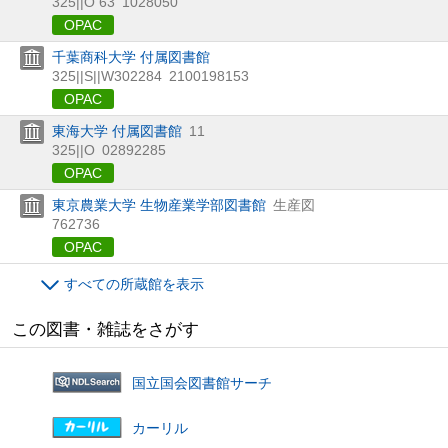
325||O 63
1028050
OPAC
千葉商科大学 付属図書館
325||S||W302284
2100198153
OPAC
東海大学 付属図書館
11
325||O
02892285
OPAC
東京農業大学 生物産業学部図書館
生産図
762736
OPAC
すべての所蔵館を表示
この図書・雑誌をさがす
国立国会図書館サーチ
カーリル