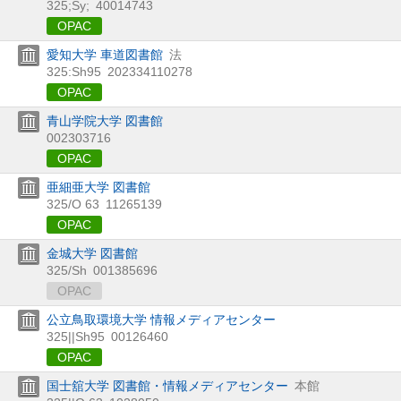
325;Sy;
40014743
OPAC
愛知大学 車道図書館
法
325:Sh95
202334110278
OPAC
青山学院大学 図書館
002303716
OPAC
亜細亜大学 図書館
325/O 63
11265139
OPAC
金城大学 図書館
325/Sh
001385696
OPAC
公立鳥取環境大学 情報メディアセンター
325||Sh95
00126460
OPAC
国士舘大学 図書館・情報メディアセンター
本館