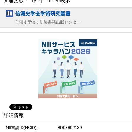
関連文献： 1件中 1-1を表示
信濃史学会学術研究叢書
信濃史学会 , 信毎書籍出版センター
詳細情報
NII書誌ID(NCID)
BD03802139