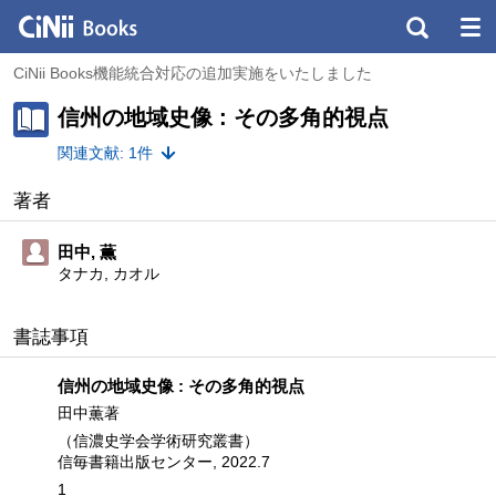
CiNii Books機能統合対応の追加実施をいたしました
信州の地域史像 : その多角的視点
関連文献: 1件
著者
田中, 薫
タナカ, カオル
書誌事項
信州の地域史像 : その多角的視点
田中薫著
（信濃史学会学術研究叢書）
信毎書籍出版センター, 2022.7
1