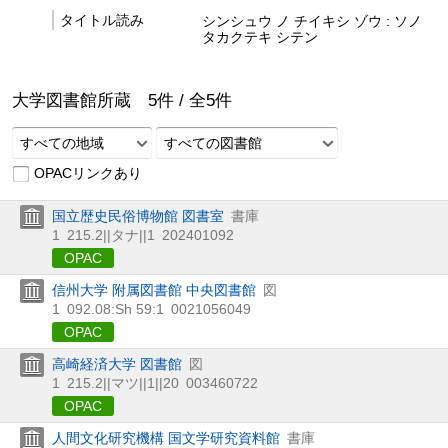
タイトル読み
シンシュウ ノ チイキシ ゾウ : ソノ
タカクテキ シテン
大学図書館所蔵
5
件 /
全
5
件
すべての地域
すべての図書館
OPACリンクあり
国立歴史民俗博物館 図書室
書庫
1
215.2||タナ||1
202401092
OPAC
信州大学 附属図書館 中央図書館
図
1
092.08:Sh 59:1
0021056049
OPAC
高崎経済大学 図書館
図
1
215.2||マツ||1||20
003460722
OPAC
人間文化研究機構 国文学研究資料館
書庫