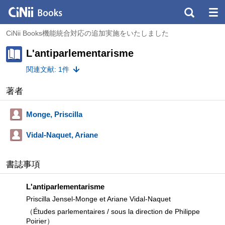
CiNii Books機能統合対応の追加実施をいたしました
L'antiparlementarisme
関連文献: 1件
著者
Monge, Priscilla
Vidal-Naquet, Ariane
書誌事項
L'antiparlementarisme
Priscilla Jensel-Monge et Ariane Vidal-Naquet
（Études parlementaires / sous la direction de Philippe
Poirier）