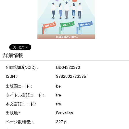
詳細情報
NII書誌ID(NCID)
BD04320370
ISBN
9782802773375
出版国コード
be
タイトル言語コード
fre
本文言語コード
fre
出版地
Bruxelles
ページ数/冊数
327 p.