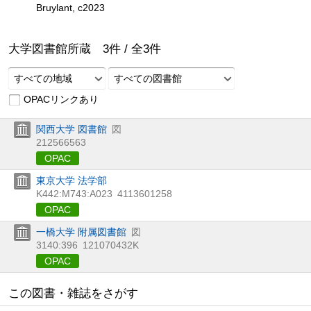
Bruylant, c2023
大学図書館所蔵
3
件 /
全
3
件
すべての地域
すべての図書館
OPACリンクあり
関西大学 図書館
図
212566563
OPAC
東京大学 法学部
K442:M743:A023
4113601258
OPAC
一橋大学 附属図書館
図
3140:396
121070432K
OPAC
この図書・雑誌をさがす