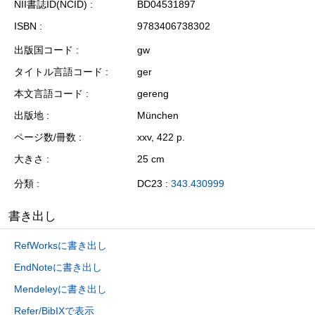
NII書誌ID(NCID)
BD04531897
ISBN
9783406738302
出版国コード
gw
タイトル言語コード
ger
本文言語コード
gereng
出版地
München
ページ数/冊数
xxv, 422 p.
大きさ
25 cm
分類
DC23 :
343.430999
書き出し
RefWorksに書き出し
EndNoteに書き出し
Mendeleyに書き出し
Refer/BibIXで表示