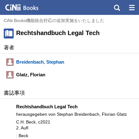
CiNii Books機能統合対応の追加実施をいたしました
Rechtshandbuch Legal Tech
著者
Breidenbach, Stephan
Glatz, Florian
書誌事項
Rechtshandbuch Legal Tech
herausgegeben von Stephan Breidenbach, Florian Glatz
C.H. Beck, c2021
2. Aufl
: Beck