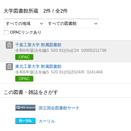
大学図書館所蔵
2
件 /
全
2
件
すべての地域
すべての図書館
OPACリンクあり
千葉工業大学 附属図書館
令和6年版法令編S
520.91||So||'24
10005211738
OPAC
東北工業大学 附属図書館
令和6年版法令編S
520.91||S||2024/R
3241466
OPAC
この図書・雑誌をさがす
国立国会図書館サーチ
カーリル