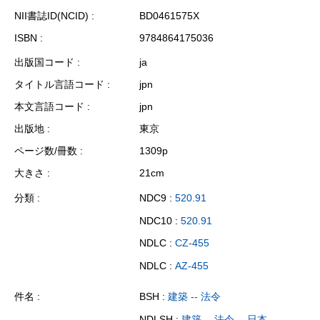
NII書誌ID(NCID)
BD0461575X
ISBN
9784864175036
出版国コード
ja
タイトル言語コード
jpn
本文言語コード
jpn
出版地
東京
ページ数/冊数
1309p
大きさ
21cm
分類
NDC9 :
520.91
NDC10 :
520.91
NDLC :
CZ-455
NDLC :
AZ-455
件名
BSH :
建築 -- 法令
NDLSH :
建築 -- 法令 -- 日本