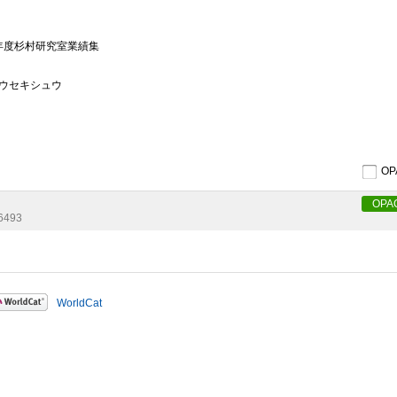
年度杉村研究室業績集
ョウセキシュウ
O
OPA
6493
WorldCat