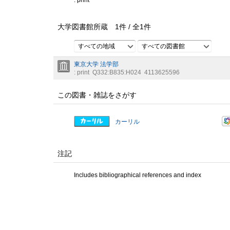
: print
大学図書館所蔵
1
件 /
全
1
件
すべての地域
すべての図書館
東京大学 法学部
: print
Q332:B835:H024
4113625596
この図書・雑誌をさがす
カーリル
注記
Includes bibliographical references and index