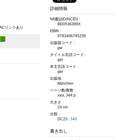
詳細情報
NII書誌ID(NCID)
BD0536389X
PACリンクあり
ISBN
9783406745256
C
出版国コード
gw
タイトル言語コード
ger
本文言語コード
ger
出版地
München
ページ数/冊数
xxvi, 344 p.
大きさ
24 cm
分類
DC23 :
340
書き出し