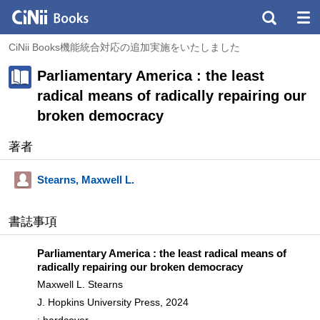
CiNii Books機能統合対応の追加実施をいたしました
Parliamentary America : the least
radical means of radically repairing our
broken democracy
著者
Stearns, Maxwell L.
書誌事項
Parliamentary America : the least radical means of
radically repairing our broken democracy
Maxwell L. Stearns
J. Hopkins University Press, 2024