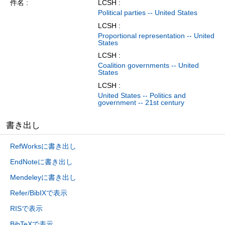
件名
LCSH :
Political parties -- United States
LCSH :
Proportional representation -- United
States
LCSH :
Coalition governments -- United
States
LCSH :
United States -- Politics and
government -- 21st century
書き出し
RefWorksに書き出し
EndNoteに書き出し
Mendeleyに書き出し
Refer/BibIXで表示
RISで表示
BibTeXで表示