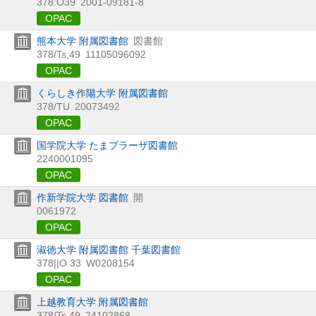
378:O39
2001-09181-8
OPAC
熊本大学 附属図書館
図書館
378/Ts,49
11105096092
OPAC
くらしき作陽大学 附属図書館
378/TU
20073492
OPAC
国学院大学 たまプラーザ図書館
2240001095
OPAC
作新学院大学 図書館
開
0061972
OPAC
淑徳大学 附属図書館 千葉図書館
378||O 33
W0208154
OPAC
上越教育大学 附属図書館
378/Ts 49
24102868