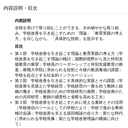
内容説明・目次
内容説明
全校を挙げて取り組むことができる、きめ細やかな取り組
み。学校改善を引き起こすための「理論」「教育実践の考え
方」を示しながら、「具体的な技術」を提示する。
目次
第１部 学校改善を引き起こす理論と教育実践の考え方（学
校改善を引き起こす理論の検討；国際的視野から見た特別支
援教育の展望；学校長のリーダーシップと特別支援教育の推
進；教職大学院に求められる役割と今後の教員養成の課題；
学校を起点とする社会的インクルージョン）
第２部 学校改善を引き起こす具体的な実践とその課題（学
校改善を見据えた学校経営；学校経営の一翼を担う教師と組
織の働き；学校改善のための学校研究の展開；学校改善のた
めの共同研究；教師の感受性と省察を高める工夫）
第３部 学校改善を引き起こすために使える素材とその活用
（学校発信のツールとしての学校だより；学校で進める事例
検討会議；学校改善を支える巡回相談の在り方；新たな時代
に求められる学校長像；新たな学校改善理論の構築に向け
て）