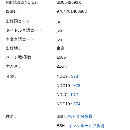
NII書誌ID(NCID)
BD0542893X
ISBN
9784761408503
出版国コード
ja
タイトル言語コード
jpn
本文言語コード
jpn
出版地
東京
ページ数/冊数
150p
大きさ
21cm
分類
NDC9 :
378
NDC10 :
378
NDLC :
FC1
NDC10 :
374
件名
BSH :
特別支援教育
BSH :
インクルーシブ教育