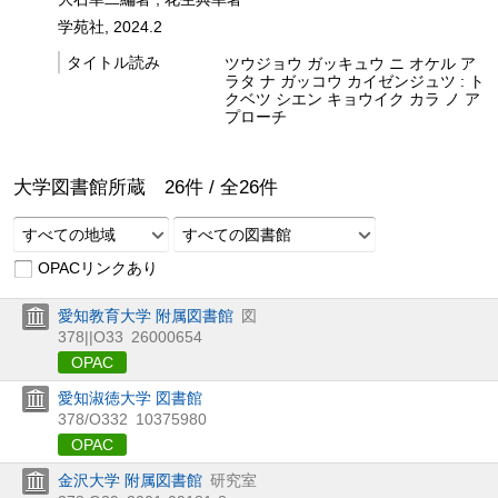
学苑社, 2024.2
タイトル読み
ツウジョウ ガッキュウ ニ オケル ア
ラタ ナ ガッコウ カイゼンジュツ : ト
クベツ シエン キョウイク カラ ノ ア
プローチ
大学図書館所蔵
26
件 /
全
26
件
すべての地域
すべての図書館
OPACリンクあり
愛知教育大学 附属図書館
図
378||O33
26000654
OPAC
愛知淑徳大学 図書館
378/O332
10375980
OPAC
金沢大学 附属図書館
研究室