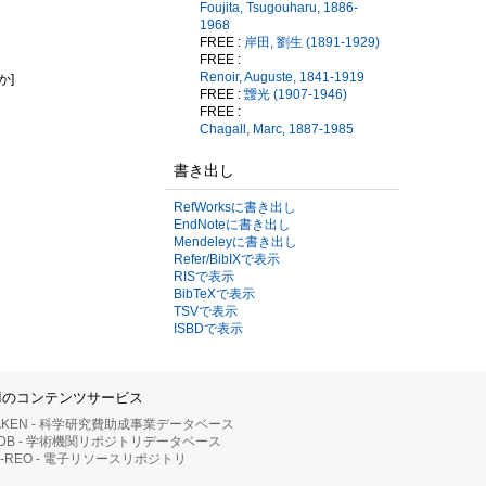
Foujita, Tsugouharu, 1886-
1968
FREE :
岸田, 劉生 (1891-1929)
FREE :
Renoir, Auguste, 1841-1919
か]
FREE :
靉光 (1907-1946)
FREE :
Chagall, Marc, 1887-1985
書き出し
RefWorksに書き出し
EndNoteに書き出し
Mendeleyに書き出し
Refer/BibIXで表示
RISで表示
BibTeXで表示
TSVで表示
ISBDで表示
IIのコンテンツサービス
AKEN - 科学研究費助成事業データベース
RDB - 学術機関リポジトリデータベース
II-REO - 電子リソースリポジトリ