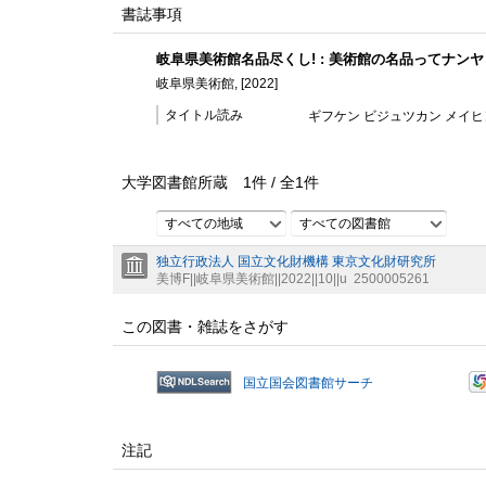
書誌事項
岐阜県美術館名品尽くし! : 美術館の名品ってナン
岐阜県美術館, [2022]
タイトル読み
ギフケン ビジュツカン メイヒン
大学図書館所蔵
1
件 /
全
1
件
すべての地域
すべての図書館
独立行政法人 国立文化財機構 東京文化財研究所
美博F||岐阜県美術館||2022||10||u
2500005261
この図書・雑誌をさがす
国立国会図書館サーチ
注記