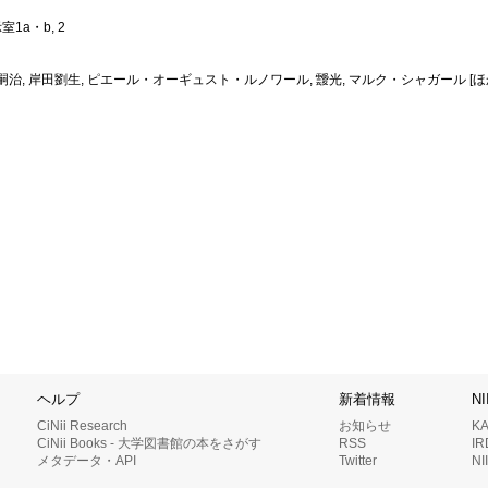
1a・b, 2
田嗣治, 岸田劉生, ピエール・オーギュスト・ルノワール, 靉光, マルク・シャガール [ほ
ヘルプ
新着情報
N
CiNii Research
お知らせ
K
CiNii Books - 大学図書館の本をさがす
RSS
I
メタデータ・API
Twitter
N