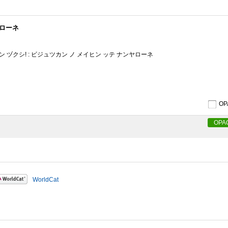
ヤローネ
 ヅクシ! : ビジュツカン ノ メイヒン ッテ ナンヤローネ
O
OPA
WorldCat