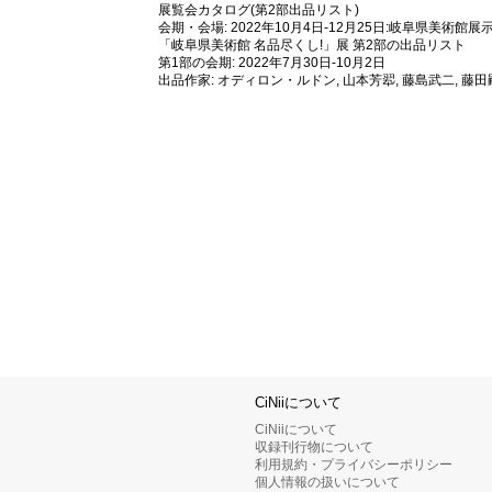
展覧会カタログ(第2部出品リスト)
会期・会場: 2022年10月4日‐12月25日:岐阜県美術館展示室
「岐阜県美術館 名品尽くし!」展 第2部の出品リスト
第1部の会期: 2022年7月30日‐10月2日
出品作家: オディロン・ルドン, 山本芳翆, 藤島武二, 藤
CiNiiについて
CiNiiについて
収録刊行物について
利用規約・プライバシーポリシー
個人情報の扱いについて