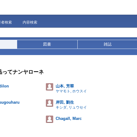
著者検索
内容検索
図書
雑誌
名品ってナンヤローネ
dilon
山本, 芳翠
ヤマモト, ホウスイ
Tsugouharu
岸田, 劉生
キシダ, リュウセイ
Chagall, Marc