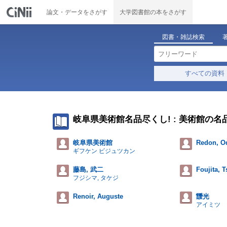
論文・データをさがす
大学図書館の本をさがす
図書・雑誌検索
すべての資料
岐阜県美術館名品尽くし! : 美術館の
岐阜県美術館
Redon, O
ギフケン ビジュツカン
藤島, 武二
Foujita, 
フジシマ, タケジ
Renoir, Auguste
靉光
アイミツ