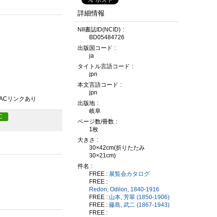
詳細情報
NII書誌ID(NCID)
BD05484726
出版国コード
ja
タイトル言語コード
jpn
本文言語コード
jpn
PACリンクあり
出版地
岐阜
C
ページ数/冊数
1枚
大きさ
30×42cm(折りたたみ
30×21cm)
件名
FREE :
展覧会カタログ
FREE :
Redon, Odilon, 1840-1916
FREE :
山本, 芳翠 (1850-1906)
FREE :
藤島, 武二 (1867-1943)
FREE :