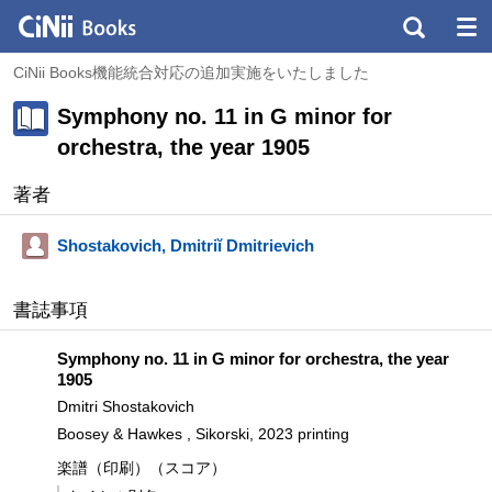
CiNii Books機能統合対応の追加実施をいたしました
Symphony no. 11 in G minor for
orchestra, the year 1905
著者
Shostakovich, Dmitriĭ Dmitrievich
書誌事項
Symphony no. 11 in G minor for orchestra, the year
1905
Dmitri Shostakovich
Boosey & Hawkes , Sikorski, 2023 printing
楽譜（印刷）（スコア）