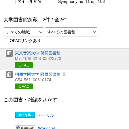
タイトル別名
Symphony no. 11 op. 103
大学図書館所蔵
2
件 /
全
2
件
すべての地域
すべての図書館
OPACリンクあり
東京音楽大学 付属図書館
M7.71/Sh82-8
03823773
OPAC
桐朋学園大学 附属図書館
図
C54-561
00310174
OPAC
この図書・雑誌をさがす
カーリル
WorldCat