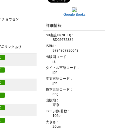
Google Books
ナ チョウセン
詳細情報
NII書誌ID(NCID)
BD05672384
ISBN
PACリンクあり
9784867820643
出版国コード
C
ja
タイトル言語コード
C
jpn
本文言語コード
C
jpn
原本言語コード
eng
C
出版地
東京
C
ページ数/冊数
105p
C
大きさ
26cm