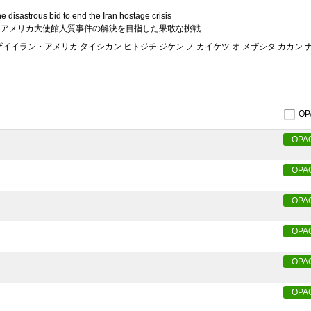
e disastrous bid to end the Iran hostage crisis
ランアメリカ大使館人質事件の解決を目指した果敢な挑戦
ザイイラン・アメリカ タイシカン ヒトジチ ジケン ノ カイケツ オ メザシタ カカン 
O
OPA
OPA
OPA
OPA
OPA
OPA