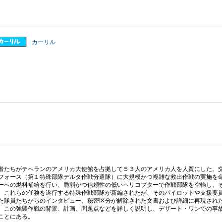
カーリル
者たちがテヘランのアメリカ大使館を占拠して５３人のアメリカ人を人質にした。
フォース（第１特殊部隊デルタ作戦分遣隊）に大規模かつ複雑な救出作戦の実施を
ーへの燃料補給を行い、脆弱かつ信頼性の低いヘリコプターで作戦部隊を空輸し、
。これらの任務を遂行する特殊作戦部隊が新編されたが、そのパイロットや支援要
た隊員たちからのインタビュー、秘密区分が解除された文書および詳細に再現され
、この強襲作戦の背景、計画、問題点などを詳しく説明し、デザート・ワンでの事
ことにある。