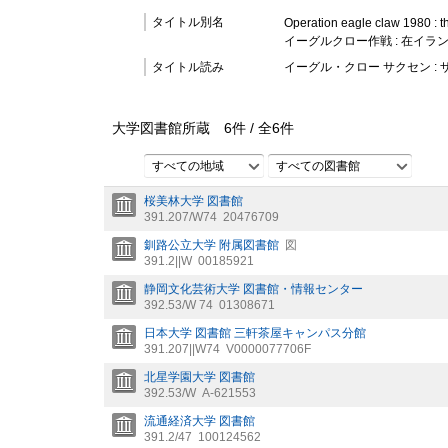
タイトル別名
Operation eagle claw 1980 : th
イーグルクロー作戦 : 在イ
タイトル読み
イーグル・クロー サクセン : 
大学図書館所蔵
6
件 /
全
6
件
すべての地域
すべての図書館
桜美林大学 図書館
391.207/W74
20476709
釧路公立大学 附属図書館
図
391.2||W
00185921
静岡文化芸術大学 図書館・情報センター
392.53/W 74
01308671
日本大学 図書館 三軒茶屋キャンパス分館
391.207||W74
V0000077706F
北星学園大学 図書館
392.53/W
A-621553
流通経済大学 図書館
391.2/47
100124562