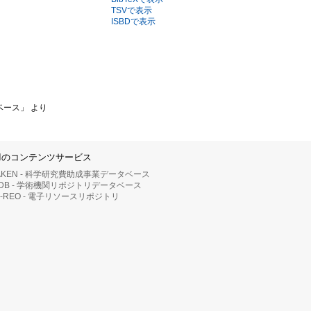
TSVで表示
ISBDで表示
ベース」 より
IIのコンテンツサービス
AKEN - 科学研究費助成事業データベース
RDB - 学術機関リポジトリデータベース
II-REO - 電子リソースリポジトリ