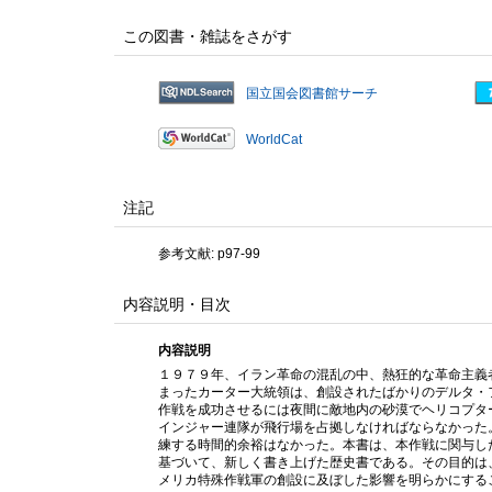
この図書・雑誌をさがす
国立国会図書館サーチ
WorldCat
注記
参考文献: p97-99
内容説明・目次
内容説明
１９７９年、イラン革命の混乱の中、熱狂的な革命主義
まったカーター大統領は、創設されたばかりのデルタ・
作戦を成功させるには夜間に敵地内の砂漠でヘリコプタ
インジャー連隊が飛行場を占拠しなければならなかった
練する時間的余裕はなかった。本書は、本作戦に関与し
基づいて、新しく書き上げた歴史書である。その目的は
メリカ特殊作戦軍の創設に及ぼした影響を明らかにする