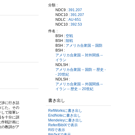
分類
NDC9 :
391.207
NDC10 :
391.207
NDLC :
AU-651
NDC10 :
392.53
件名
BSH :
空戦
BSH :
陸戦
BSH :
アメリカ合衆国 -- 国防
BSH :
アメリカ合衆国 -- 対外関係 --
イラン
NDLSH :
アメリカ合衆国 -- 国防 -- 歴史 -
- 20世紀
NDLSH :
アメリカ合衆国 -- 外国関係 --
イラン -- 歴史 -- 20世紀
書き出し
交渉に行き詰
命じた。その
RefWorksに書き出し
そして陸軍レ
EndNoteに書き出し
員を十分に訓
Mendeleyに書き出し
た作戦計画に
Refer/BibIXで表示
故の教訓がア
RISで表示
BibTeXで表示