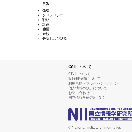
目次
発端
クロノロジー
戦略
計画
強襲
余波
分析および結論
CiNiiについて
CiNiiについて
収録刊行物について
利用規約・プライバシーポリシー
個人情報の扱いについて
お問い合わせ
国立情報学研究所 (NII)
© National Institute of Informatics