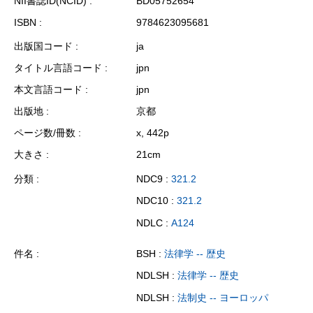
NII書誌ID(NCID)
BD05752654
ISBN
9784623095681
出版国コード
ja
タイトル言語コード
jpn
本文言語コード
jpn
出版地
京都
ページ数/冊数
x, 442p
大きさ
21cm
分類
NDC9 :
321.2
NDC10 :
321.2
NDLC :
A124
件名
BSH :
法律学 -- 歴史
NDLSH :
法律学 -- 歴史
NDLSH :
法制史 -- ヨーロッパ