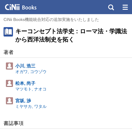
CiNii Books機能統合対応の追加実施をいたしました
キーコンセプト法学史 : ローマ法・学識法
から西洋法制史を拓く
著者
小川, 浩三
オガワ, コウゾウ
松本, 尚子
マツモト, ナオコ
宮坂, 渉
ミヤサカ, ワタル
書誌事項