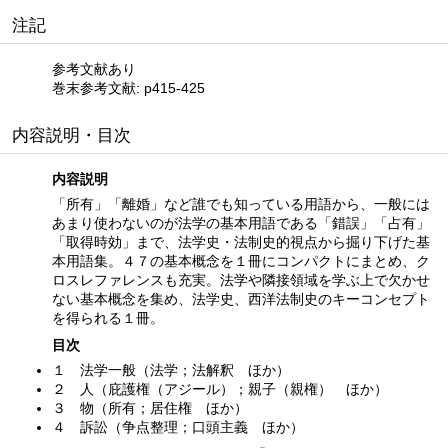
注記
参考文献あり
巻末参考文献: p415-425
内容説明・目次
内容説明
「所有」「離婚」など誰でも知っている用語から、一般には
あまり使わないのが法学の基本用語である「錯誤」「占有」
「取得時効」まで、法学史・法制史的視点から掘り下げた基
本用語集。４７の基本概念を１冊にコンパクトにまとめ、ク
ロスレファレンスも充実。法学や隣接領域を学ぶ上で欠かせ
ない基本概念を集め、法学史、西洋法制史のキーコンセプト
を得られる１冊。
目次
１ 法学一般（法学；法解釈 ほか）
２ 人（庇護権（アジール）；親子（親権） ほか）
３ 物（所有；居住権 ほか）
４ 訴訟（争点整理；口頭主義 ほか）