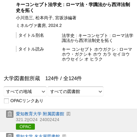
キーコンセプト法学史 : ローマ法・学識法から西洋法制
史を拓く
小川浩三, 松本尚子, 宮坂渉編著
ミネルヴァ書房, 2024.2
タイトル別名
法学史 : キーコンセプト : ローマ法学
識法から西洋法制史を拓く
タイトル読み
キー コンセプト ホウガクシ : ローマ
ホウ・ガクシキ ホウ カラ セイヨウ
ホウセイシ オ ヒラク
大学図書館所蔵
124
件 /
全
124
件
すべての地域
すべての図書館
OPACリンクあり
愛知教育大学 附属図書館
図
321.2||O24
24002424
OPAC
愛知大学 名古屋図書館
図