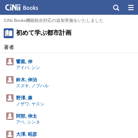
CiNii Books機能統合対応の追加実施をいたしました
初めて学ぶ都市計画
著者
饗庭, 伸
アイバ, シン
鈴木, 伸治
スズキ, ノブハル
野澤, 康
ノザワ, ヤスシ
阿部, 伸太
アベ, シンタ
大澤, 昭彦