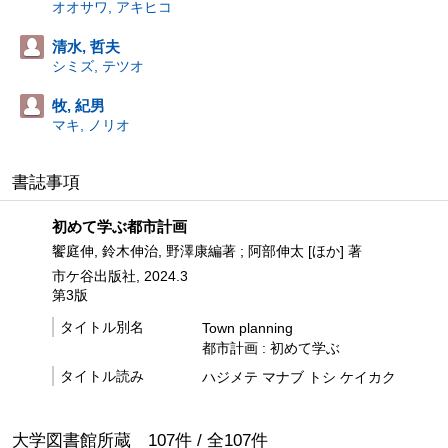
オオサワ, アキヒコ
清水, 哲夫
シミズ, テツオ
牧, 紀男
マキ, ノリオ
書誌事項
初めて学ぶ都市計画
饗庭伸, 鈴木伸治, 野澤康編著 ; 阿部伸太 [ほか] 著
市ケ谷出版社, 2024.3
第3版
タイトル別名
Town planning
都市計画 : 初めて学ぶ
タイトル読み
ハジメテ マナブ トシ ケイカク
大学図書館所蔵
107
件 /
全
107
件