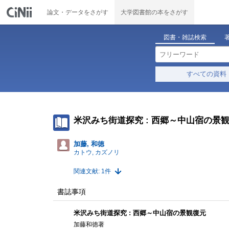
論文・データをさがす
大学図書館の本をさがす
図書・雑誌検索
すべての資料
米沢みち街道探究 : 西郷～中山宿の景
加藤, 和徳
カトウ, カズノリ
関連文献: 1件
書誌事項
米沢みち街道探究 : 西郷～中山宿の景観復元
加藤和徳著