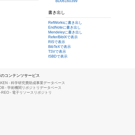
BD06160399
書き出し
RefWorksに書き出し
EndNoteに書き出し
Mendeleyに書き出し
Refer/BibIXで表示
RISで表示
BibTeXで表示
TSVで表示
ISBDで表示
IIのコンテンツサービス
AKEN - 科学研究費助成事業データベース
RDB - 学術機関リポジトリデータベース
II-REO - 電子リソースリポジトリ