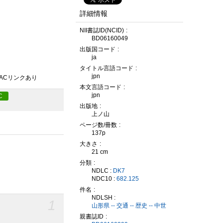
詳細情報
NII書誌ID(NCID)
BD06160049
出版国コード
ja
タイトル言語コード
jpn
PACリンクあり
本文言語コード
jpn
C
出版地
上ノ山
ページ数/冊数
137p
大きさ
21 cm
分類
NDLC :
DK7
NDC10 :
682.125
件名
NDLSH :
1
山形県 -- 交通 -- 歴史 -- 中世
親書誌ID