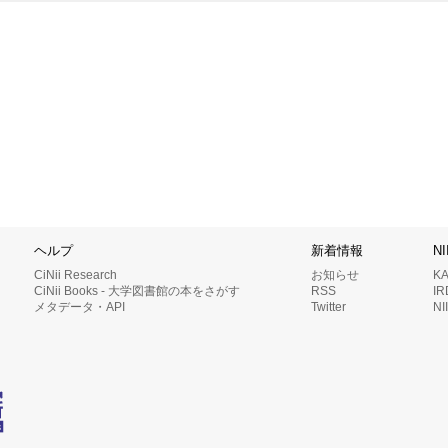
ヘルプ
新着情報
N
CiNii Research
お知らせ
K
CiNii Books - 大学図書館の本をさがす
RSS
I
メタデータ・API
Twitter
N