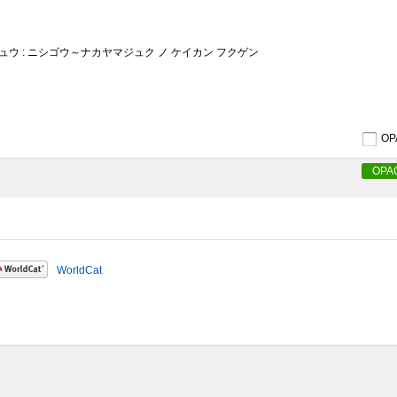
ュウ : ニシゴウ～ナカヤマジュク ノ ケイカン フクゲン
O
OPA
WorldCat