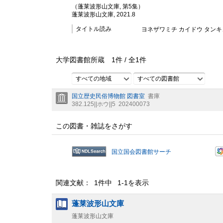
（蓬莱波形山文庫, 第5集）
蓬莱波形山文庫, 2021.8
タイトル読み
ヨネザワミチ カイドウ タンキ
大学図書館所蔵
1
件 /
全
1
件
すべての地域
すべての図書館
国立歴史民俗博物館 図書室
書庫
382.125||ホウ||5
202400073
この図書・雑誌をさがす
国立国会図書館サーチ
関連文献： 1件中 1-1を表示
蓬莱波形山文庫
蓬莱波形山文庫