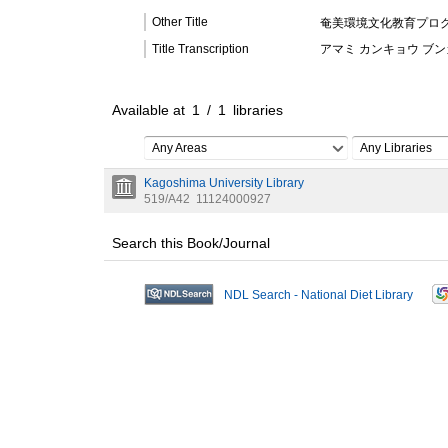
Other Title
奄美環境文化教育プロ
Title Transcription
アマミ カンキョウ ブン
Available at
1
/
1
libraries
Any Areas
Any Libraries
Kagoshima University Library
519/A42
11124000927
Search this Book/Journal
NDL Search - National Diet Library