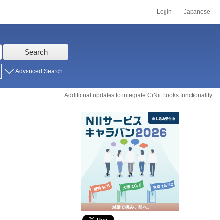
Login
Japanese
Search
Advanced Search
Additional updates to integrate CiNii Books functionality