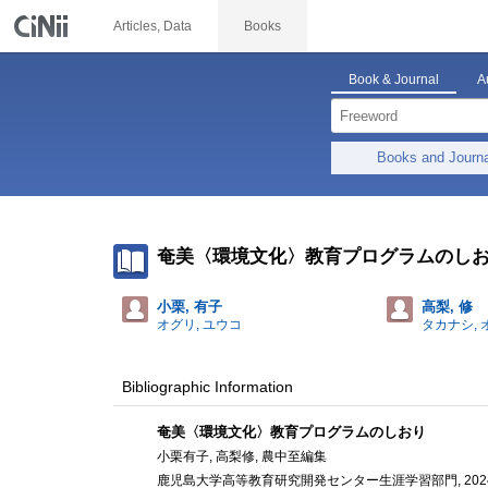
Articles, Data
Books
Book & Journal
A
Books and Journ
奄美〈環境文化〉教育プログラムのし
小栗, 有子
高梨, 修
オグリ, ユウコ
タカナシ, 
Bibliographic Information
奄美〈環境文化〉教育プログラムのしおり
小栗有子, 高梨修, 農中至編集
鹿児島大学高等教育研究開発センター生涯学習部門, 2024