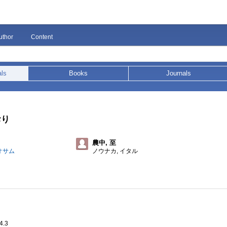
uthor
Content
als
Books
Journals
おり
農中, 至
オサム
ノウナカ, イタル
.3