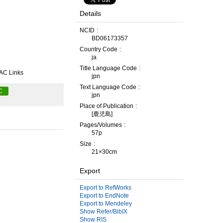
Details
NCID
BD06173357
Country Code
ja
Title Language Code
AC Links
jpn
Text Language Code
C
jpn
Place of Publication
[鹿児島]
Pages/Volumes
57p
Size
21×30cm
Export
Export to RefWorks
Export to EndNote
Export to Mendeley
Show Refer/BibIX
Show RIS