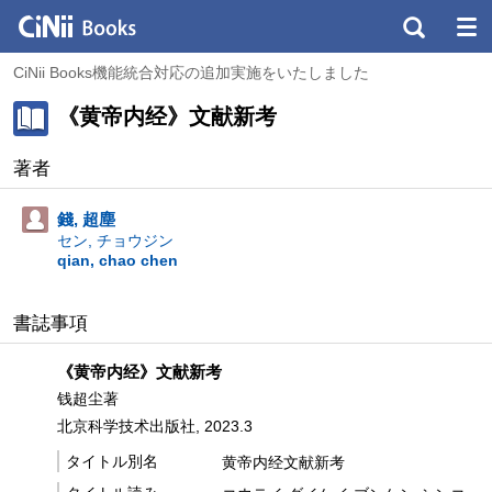
CiNii Books機能統合対応の追加実施をいたしました
《黄帝内经》文献新考
著者
錢, 超塵
セン, チョウジン
qian, chao chen
書誌事項
《黄帝内经》文献新考
钱超尘著
北京科学技术出版社, 2023.3
タイトル別名
黄帝内经文献新考