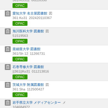
OPAC
愛知大学 名古屋図書館
図
361:Ko31
202420110367
OPAC
旭川医科大学 図書館
図
51519563
OPAC
亜細亜大学 図書館
361/Sh 12
11266731
OPAC
石巻専修大学 図書館
||361||Ko31
011213816
OPAC
茨城大学 附属図書館
図
361:Sha
112500427
OPAC
岩手県立大学 メディアセンター
メ
104684972