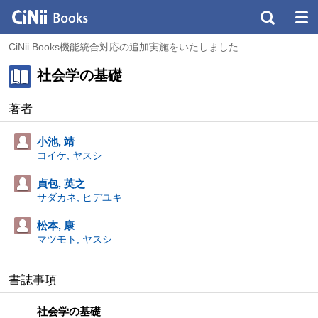
CiNii Books機能統合対応の追加実施をいたしました
社会学の基礎
著者
小池, 靖
コイケ, ヤスシ
貞包, 英之
サダカネ, ヒデユキ
松本, 康
マツモト, ヤスシ
書誌事項
社会学の基礎