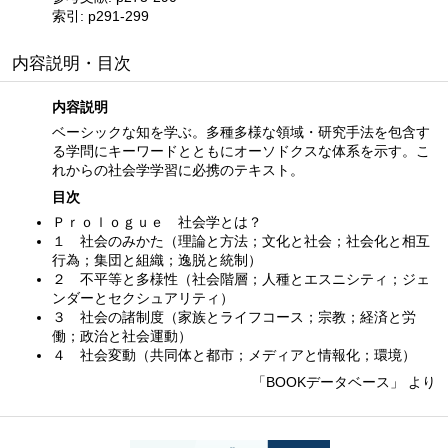
索引: p291-299
内容説明・目次
内容説明
ベーシックな知を学ぶ。多種多様な領域・研究手法を包含す
る学問にキーワードとともにオーソドクスな体系を示す。こ
れからの社会学学習に必携のテキスト。
目次
Ｐｒｏｌｏｇｕｅ 社会学とは？
１ 社会のみかた（理論と方法；文化と社会；社会化と相互
行為；集団と組織；逸脱と統制）
２ 不平等と多様性（社会階層；人種とエスニシティ；ジェ
ンダーとセクシュアリティ）
３ 社会の諸制度（家族とライフコース；宗教；経済と労
働；政治と社会運動）
４ 社会変動（共同体と都市；メディアと情報化；環境）
「BOOKデータベース」 より