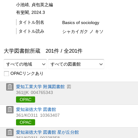
小池靖, 貞包英之編
有斐閣, 2024.3
タイトル別名
Basics of sociology
タイトル読み
シャカイガク ノ キソ
大学図書館所蔵
201
件 /
全
201
件
すべての地域
すべての図書館
OPACリンクあり
愛知工業大学 附属図書館
図
361||K
004765343
OPAC
愛知淑徳大学 図書館
361/KO311
10363407
OPAC
愛知淑徳大学 図書館 星が丘分館
361/KO311
00228358