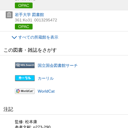
OPAC
岩手大学 図書館
361:Ko31
0013295472
OPAC
すべての所蔵館を表示
この図書・雑誌をさがす
国立国会図書館サーチ
カーリル
WorldCat
注記
監修: 松本康
参考文献: p273-290