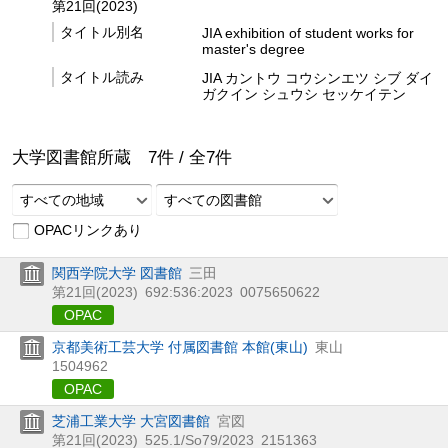
第21回(2023)
タイトル別名
JIA exhibition of student works for
master's degree
タイトル読み
JIA カントウ コウシンエツ シブ ダイ
ガクイン シュウシ セッケイテン
大学図書館所蔵
7
件 /
全
7
件
すべての地域
すべての図書館
OPACリンクあり
関西学院大学 図書館
三田
第21回(2023)
692:536:2023
0075650622
OPAC
京都美術工芸大学 付属図書館 本館(東山)
東山
1504962
OPAC
芝浦工業大学 大宮図書館
宮図
第21回(2023)
525.1/So79/2023
2151363