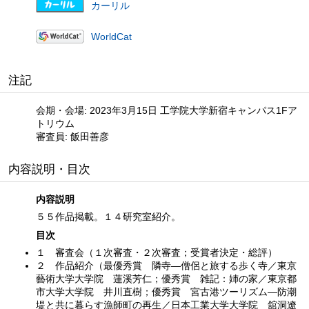
カーリル
WorldCat
注記
会期・会場: 2023年3月15日 工学院大学新宿キャンパス1Fア
トリウム
審査員: 飯田善彦
内容説明・目次
内容説明
５５作品掲載。１４研究室紹介。
目次
１ 審査会（１次審査・２次審査；受賞者決定・総評）
２ 作品紹介（最優秀賞 隣寺―僧侶と旅する歩く寺／東京
藝術大学大学院 蓮溪芳仁；優秀賞 雑記：姉の家／東京都
市大学大学院 井川直樹；優秀賞 宮古港ツーリズム―防潮
堤と共に暮らす漁師町の再生／日本工業大学大学院 舘洞遼