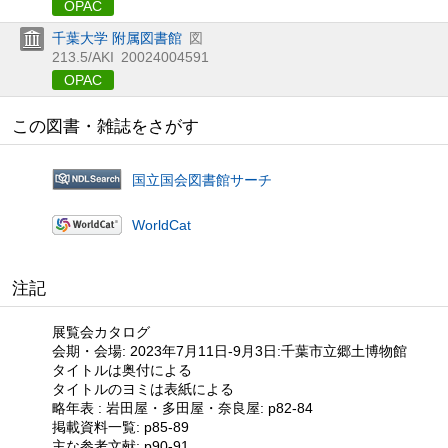
OPAC
千葉大学 附属図書館
図
213.5/AKI
20024004591
OPAC
この図書・雑誌をさがす
国立国会図書館サーチ
WorldCat
注記
展覧会カタログ
会期・会場: 2023年7月11日-9月3日:千葉市立郷土博物館
タイトルは奥付による
タイトルのヨミは表紙による
略年表 : 岩田屋・多田屋・奈良屋: p82-84
掲載資料一覧: p85-89
主な参考文献: p90-91