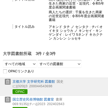
生きた商家の近世・近現代 : 令和5年
度企画展関連書籍
商人たちの選択 : 千葉を生きた商家
の近世近現代 : 令和5年度企画展関連
書籍
タイトル読み
アキンド タチ ノ センタク : チバ オ
イキタ ショウカ ノ キンセイ・キン
ゲンダイ : レイワ 5ネンド キカクテ
ン カンレン ショセキ
大学図書館所蔵
3
件 /
全
3
件
すべての地域
すべての図書館
OPACリンクあり
京都大学 文学研究科 図書館
国史
に||320||3
200044543698
OPAC
国立歴史民俗博物館 図書室
書庫
069.9135||チハ||2023
202402843