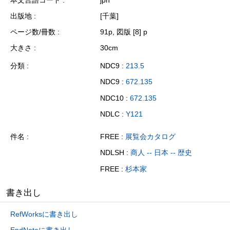
出版地
[千葉]
ページ数/冊数
91p, 図版 [8] p
大きさ
30cm
分類
NDC9 :
213.5
NDC9 :
672.135
NDC10 :
672.135
NDLC :
Y121
件名
FREE :
展覧会カタログ
NDLSH :
商人 -- 日本 -- 歴史
FREE :
杉本家
書き出し
RefWorksに書き出し
EndNoteに書き出し