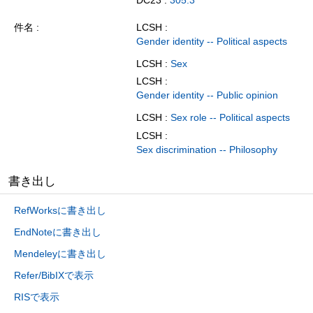
件名
LCSH :
Gender identity -- Political aspects
LCSH :
Sex
LCSH :
Gender identity -- Public opinion
LCSH :
Sex role -- Political aspects
LCSH :
Sex discrimination -- Philosophy
書き出し
RefWorksに書き出し
EndNoteに書き出し
Mendeleyに書き出し
Refer/BibIXで表示
RISで表示