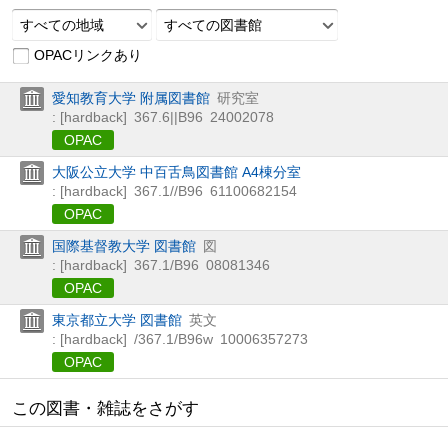
すべての地域
すべての図書館
OPACリンクあり
愛知教育大学 附属図書館
研究室
: [hardback]
367.6||B96
24002078
OPAC
大阪公立大学 中百舌鳥図書館 A4棟分室
: [hardback]
367.1//B96
61100682154
OPAC
国際基督教大学 図書館
図
: [hardback]
367.1/B96
08081346
OPAC
東京都立大学 図書館
英文
: [hardback]
/367.1/B96w
10006357273
OPAC
この図書・雑誌をさがす