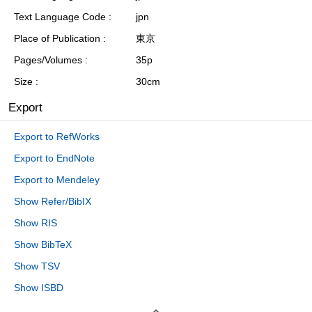
Text Language Code
jpn
Place of Publication
東京
Pages/Volumes
35p
Size
30cm
Export
Export to RefWorks
Export to EndNote
Export to Mendeley
Show Refer/BibIX
Show RIS
Show BibTeX
Show TSV
Show ISBD