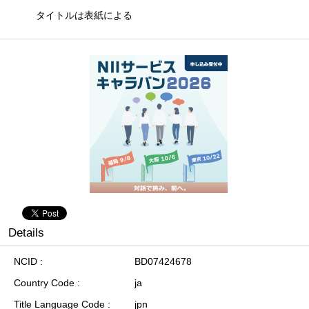
タイトルは表紙による
Details
NCID
BD07424678
Country Code
ja
Title Language Code
jpn