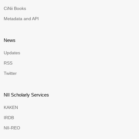
CiNii Books
Metadata and API
News
Updates
RSS
Twitter
NII Scholarly Services
KAKEN
IRDB
NII-REO