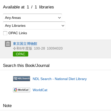
Available at
1
/
1
libraries
Any Areas
Any Libraries
OPAC Links
東京国立博物館
令和6年度版
100-28
10094020
OPAC
Search this Book/Journal
NDL Search - National Diet Library
WorldCat
Note