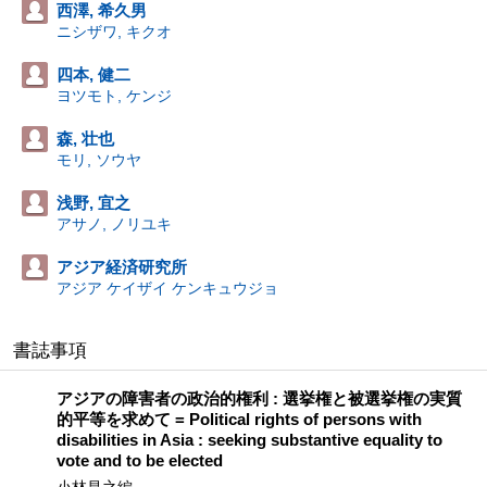
西澤, 希久男
ニシザワ, キクオ
四本, 健二
ヨツモト, ケンジ
森, 壮也
モリ, ソウヤ
浅野, 宜之
アサノ, ノリユキ
アジア経済研究所
アジア ケイザイ ケンキュウジョ
書誌事項
アジアの障害者の政治的権利 : 選挙権と被選挙権の実質
的平等を求めて = Political rights of persons with
disabilities in Asia : seeking substantive equality to
vote and to be elected
小林昌之編