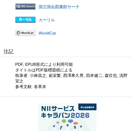
国立国会図書館サーチ
カーリル
WorldCat
注記
PDF, EPUB形式により利用可能
タイトルはPDF版標題紙による
執筆者: 小林昌之, 崔栄繁, 西澤希久男, 四本健二, 森壮也, 浅野
宜之
参考文献: 各章末