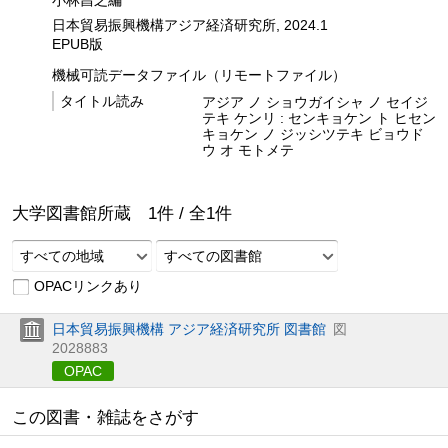
日本貿易振興機構アジア経済研究所, 2024.1
EPUB版
機械可読データファイル（リモートファイル）
タイトル読み
アジア ノ ショウガイシャ ノ セイジ
テキ ケンリ : センキョケン ト ヒセン
キョケン ノ ジッシツテキ ビョウド
ウ オ モトメテ
大学図書館所蔵
1
件 /
全
1
件
すべての地域
すべての図書館
OPACリンクあり
日本貿易振興機構 アジア経済研究所 図書館
図
2028883
OPAC
この図書・雑誌をさがす