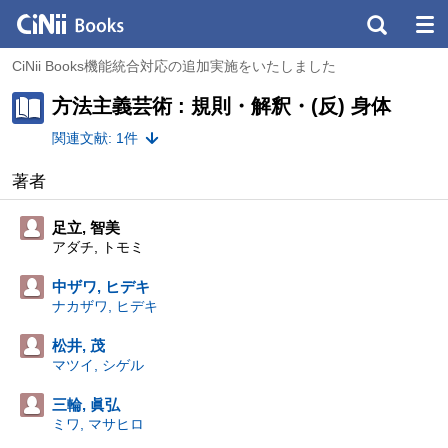
CiNii Books機能統合対応の追加実施をいたしました
方法主義芸術 : 規則・解釈・(反) 身体
関連文献: 1件
著者
足立, 智美
アダチ, トモミ
中ザワ, ヒデキ
ナカザワ, ヒデキ
松井, 茂
マツイ, シゲル
三輪, 眞弘
ミワ, マサヒロ