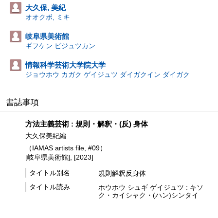
大久保, 美紀
オオクボ, ミキ
岐阜県美術館
ギフケン ビジュツカン
情報科学芸術大学院大学
ジョウホウ カガク ゲイジュツ ダイガクイン ダイガク
書誌事項
方法主義芸術 : 規則・解釈・(反) 身体
大久保美紀編
（IAMAS artists file, #09）
[岐阜県美術館], [2023]
タイトル別名
規則解釈反身体
タイトル読み
ホウホウ シュギ ゲイジュツ : キソ
ク・カイシャク・(ハン)シンタイ