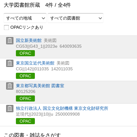
大学図書館所蔵
4
件 /
全
4
件
すべての地域
すべての図書館
OPACリンクあり
国立新美術館
美術図
CG53||G43_1||2023e
640093635
OPAC
東京国立近代美術館
美術図
CG||142||011035
142011035
OPAC
東京都写真美術館 図書室
80125206
OPAC
独立行政法人 国立文化財機構 東京文化財研究所
近現代||2023||10||u
2500009908
OPAC
この図書・雑誌をさがす