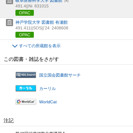
岐阜医療科学大学 図書館
関
491.4||Ni
831015
OPAC
神戸学院大学 図書館 有瀬館
491.411||SOS||'24
2408608
OPAC
すべての所蔵館を表示
この図書・雑誌をさがす
国立国会図書館サーチ
カーリル
WorldCat
注記