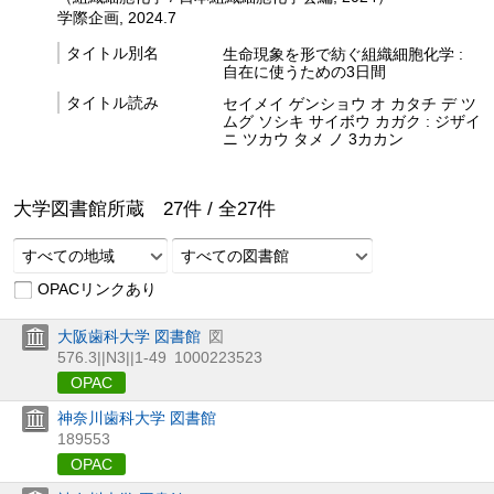
学際企画, 2024.7
タイトル別名
生命現象を形で紡ぐ組織細胞化学 :
自在に使うための3日間
タイトル読み
セイメイ ゲンショウ オ カタチ デ ツ
ムグ ソシキ サイボウ カガク : ジザイ
ニ ツカウ タメ ノ 3カカン
大学図書館所蔵
27
件 /
全
27
件
すべての地域
すべての図書館
OPACリンクあり
大阪歯科大学 図書館
図
576.3||N3||1-49
1000223523
OPAC
神奈川歯科大学 図書館
189553
OPAC