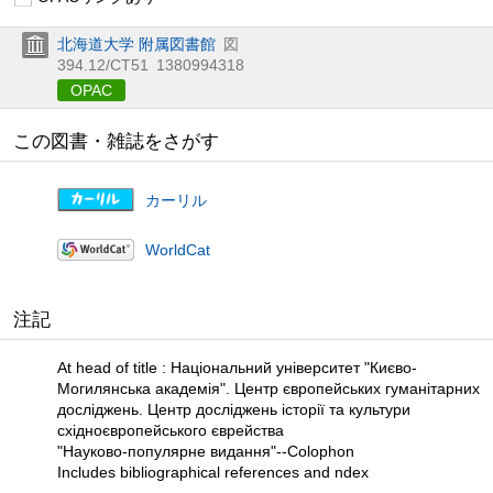
北海道大学 附属図書館
図
394.12/СТ51
1380994318
OPAC
この図書・雑誌をさがす
カーリル
WorldCat
注記
At head of title : Національний університет "Києво-
Могилянська академія". Центр європейських гуманітарних
досліджень. Центр досліджень історії та культури
східноєвропейського єврейства
"Науково-популярне видання"--Colophon
Includes bibliographical references and ndex