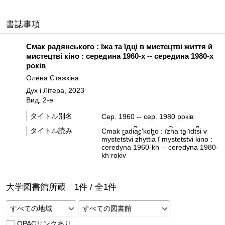
書誌事項
Смак радянського : їжа та їдці в мистецтві життя й
мистецтві кіно : середина 1960-х -- середина 1980-х
років
Олена Стяжкіна
Дух і Літера, 2023
Вид. 2-е
タイトル別名
Сер. 1960 -- сер. 1980 років
タイトル読み
Cmak radi︠a︡c'koho : їz︠h︡a ta їdt︠s︡i v
mystet︠s︡tvi z︠h︡ytti︠a︡ ĭ mystet︠s︡tvi kino :
ceredyna 1960-kh -- ceredyna 1980-
kh rokiv
大学図書館所蔵
1
件 /
全
1
件
すべての地域
すべての図書館
OPACリンクあり