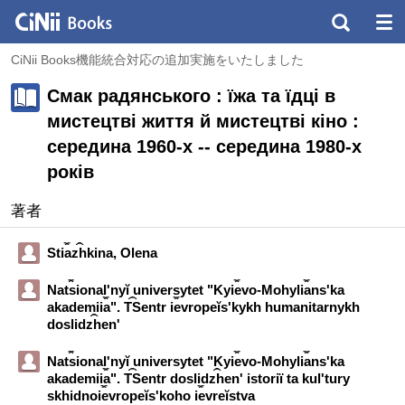
CiNii Books機能統合対応の追加実施をいたしました
Смак радянського : їжа та їдці в
мистецтві життя й мистецтві кіно :
середина 1960-х -- середина 1980-х
років
著者
Sti︠a︡z︠h︡kina, Olena
Nat︠s︡ionalʹnyĭ universytet "Kyi︠e︡vo-Mohyli︠a︡nsʹka
akademii︠a︡". T︠S︡entr i︠e︡vropeĭs'kykh humanitarnykh
doslidz︠h︡en'
Nat︠s︡ionalʹnyĭ universytet "Kyi︠e︡vo-Mohyli︠a︡nsʹka
akademii︠a︡". T︠S︡entr doslidz︠h︡enʹ istoriï ta kulʹtury
skhidnoi︠e︡vropeĭsʹkoho i︠e︡vreĭstva