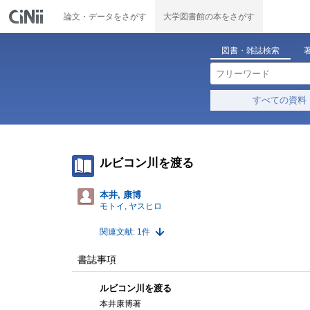
論文・データをさがす
大学図書館の本をさがす
図書・雑誌検索
すべての資料
ルビコン川を渡る
本井, 康博
モトイ, ヤスヒロ
関連文献: 1件
書誌事項
ルビコン川を渡る
本井康博著