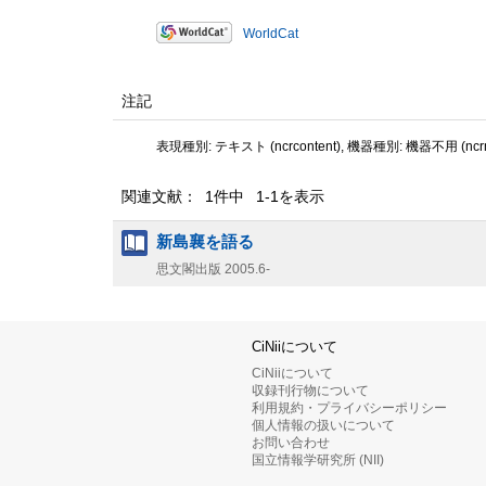
WorldCat
注記
表現種別: テキスト (ncrcontent), 機器種別: 機器不用 (ncrme
関連文献： 1件中 1-1を表示
新島襄を語る
思文閣出版
2005.6-
CiNiiについて
CiNiiについて
収録刊行物について
利用規約・プライバシーポリシー
個人情報の扱いについて
お問い合わせ
国立情報学研究所 (NII)