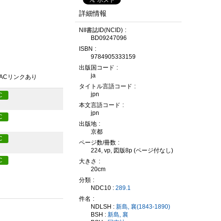
詳細情報
NII書誌ID(NCID)
BD09247096
ISBN
9784905333159
出版国コード
ja
PACリンクあり
タイトル言語コード
jpn
C
本文言語コード
jpn
C
出版地
京都
C
ページ数/冊数
224, vp, 図版8p (ページ付なし)
C
大きさ
20cm
分類
NDC10 :
289.1
件名
NDLSH :
新島, 襄(1843-1890)
BSH :
新島, 襄