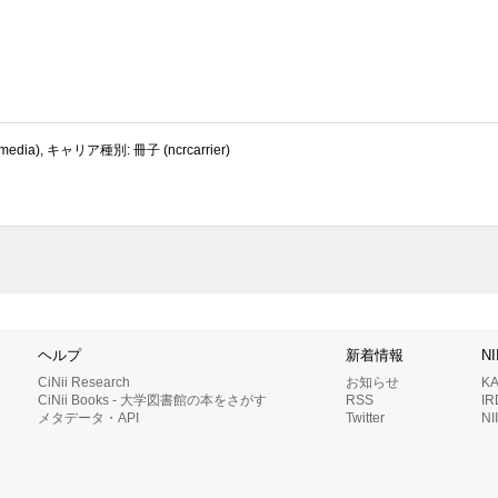
dia), キャリア種別: 冊子 (ncrcarrier)
ヘルプ
新着情報
N
CiNii Research
お知らせ
K
CiNii Books - 大学図書館の本をさがす
RSS
I
メタデータ・API
Twitter
N