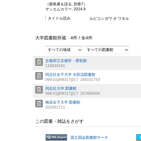
（新島襄を語る, 別巻7）
サンエムカラー, 2024.9
タイトル読み
ルビコンガワ オ ワタル
大学図書館所蔵
4
件 /
全
4
件
すべての地域
すべての図書館
京都府立京都学・歴彩館
118039181
同志社女子大学 京田辺図書館
099.01||N9317||S:7
248101753
同志社大学 図書館
099.01||N9317||S:7
257800034
梅花女子大学 図書館
202401711
この図書・雑誌をさがす
国立国会図書館サーチ