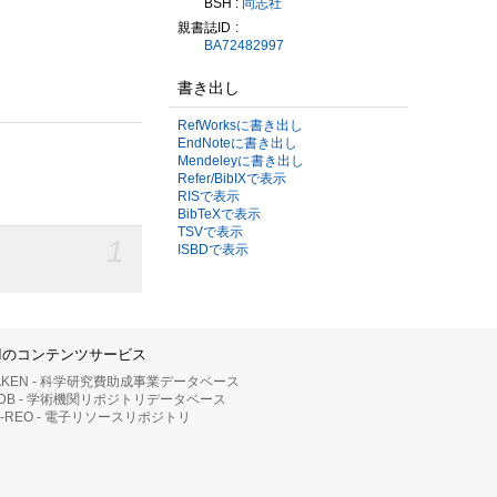
BSH :
同志社
親書誌ID
BA72482997
書き出し
RefWorksに書き出し
EndNoteに書き出し
Mendeleyに書き出し
Refer/BibIXで表示
RISで表示
BibTeXで表示
TSVで表示
1
ISBDで表示
IIのコンテンツサービス
AKEN - 科学研究費助成事業データベース
RDB - 学術機関リポジトリデータベース
II-REO - 電子リソースリポジトリ