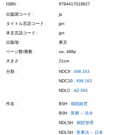
ISBN
9784417018827
出版国コード
ja
タイトル言語コード
jpn
本文言語コード
jpn
出版地
東京
ページ数/冊数
xix, 488p
大きさ
21cm
分類
NDC9 :
498.163
NDC10 :
498.163
NDLC :
AZ-581
件名
BSH :
病院経営
BSH :
医療 -- 法令
NDLSH :
病院管理
NDLSH :
医事法 -- 日本