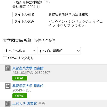
（最新青林法律相談, 53）
青林書院, 2024.11
タイトル別名
病院診療所経営の法律相談
タイトル読み
ビョウイン・シンリョウジョ ケイエ
イ ノ ホウリツ ソウダン
大学図書館所蔵
9
件 /
全
9
件
すべての地域
すべての図書館
OPACリンクあり
京都産業大学 図書館
498.163||TAN
01399507
OPAC
札幌学院大学 図書館
2004344253
OPAC
上智大学 図書館
中央