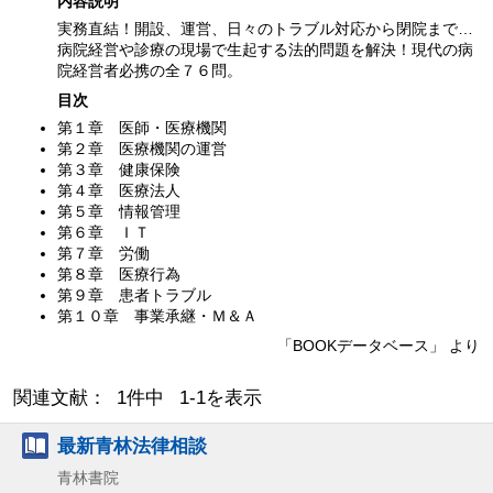
内容説明
実務直結！開設、運営、日々のトラブル対応から閉院まで…
病院経営や診療の現場で生起する法的問題を解決！現代の病
院経営者必携の全７６問。
目次
第１章 医師・医療機関
第２章 医療機関の運営
第３章 健康保険
第４章 医療法人
第５章 情報管理
第６章 ＩＴ
第７章 労働
第８章 医療行為
第９章 患者トラブル
第１０章 事業承継・Ｍ＆Ａ
「BOOKデータベース」 より
関連文献： 1件中 1-1を表示
最新青林法律相談
青林書院